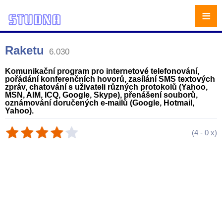
≡
Raketu
6.030
Komunikační program pro internetové telefonování,
pořádání konferenčních hovorů, zasílání SMS textových
zpráv, chatování s uživateli různých protokolů (Yahoo,
MSN, AIM, ICQ, Google, Skype), přenášení souborů,
oznámování doručených e-mailů (Google, Hotmail,
Yahoo).
(
4
-
0
x)