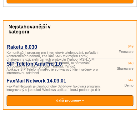
Nejstahovanější v
kategorii
Raketu 6.030
649
Freeware
Komunikační program pro internetové telefonování, pořádání
konferenčních hovorů, zasílání SMS textových zpráv,
chatování s uživateli různých protokolů (Yahoo, MSN, AIM,
ICQ, Google, Skype), přenášení souborů, oznámování
SIP Telefon AmaPro 1.0
648
doručených e-mailů (Google, Hotmail, Yahoo).
Shareware
Aplikace SIP Telefon AmaPro je softwarový klient určený pro
internetovou telefonní.
FaxMail Network 14.03.01
647
Demo
FaxMail Network je plnohodnotný 32-bitový faxovací program,
integrovaný s jakoukoli Windows aplikací, která podporuje tisk.
další programy »