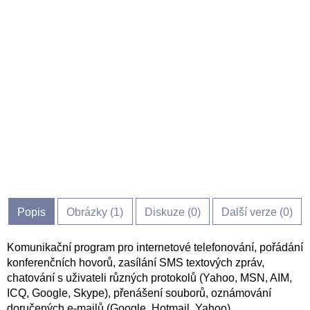
Popis
Obrázky (
1
)
Diskuze (
0
)
Další verze (0)
Komunikační program pro internetové telefonování, pořádání
konferenčních hovorů, zasílání SMS textových zpráv,
chatování s uživateli různých protokolů (Yahoo, MSN, AIM,
ICQ, Google, Skype), přenášení souborů, oznámování
doručených e-mailů (Google, Hotmail, Yahoo).