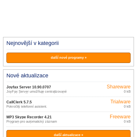
Nejnovější v kategorii
další nové programy »
Nové aktualizace
Shareware
Joyfax Server 10.90.0707
JoyFax Server umožňuje centralizované
0 kB
odesílání a příjem faxových zpráv v síti.
Trialware
CallClerk 5.7.5
Pokročilý telefonní asistent.
0 kB
Freeware
MP3 Skype Recorder 4.21
Program pro automatický záznam
0 kB
veškeré hlasové komunikace
realizované prostřednictvím Skype.
další aktualizace »