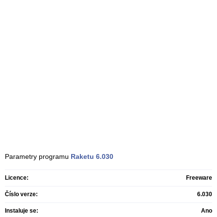
Parametry programu
Raketu
6.030
Licence:
Freeware
Číslo verze:
6.030
Instaluje se:
Ano