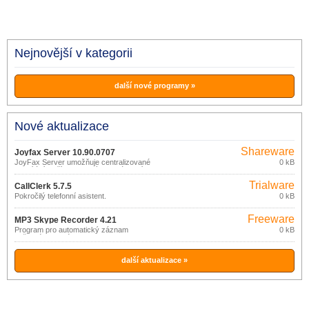
Nejnovější v kategorii
další nové programy »
Nové aktualizace
Shareware
Joyfax Server 10.90.0707
JoyFax Server umožňuje centralizované
0 kB
odesílání a příjem faxových zpráv v síti.
Trialware
CallClerk 5.7.5
Pokročilý telefonní asistent.
0 kB
Freeware
MP3 Skype Recorder 4.21
Program pro automatický záznam
0 kB
veškeré hlasové komunikace
realizované prostřednictvím Skype.
další aktualizace »