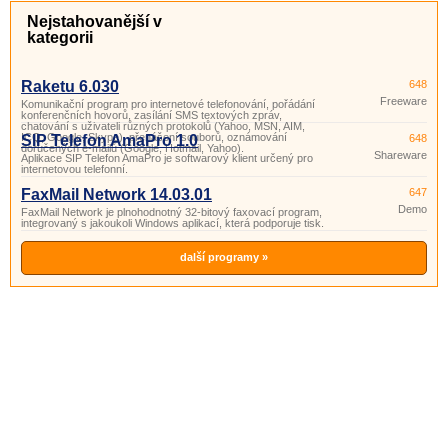
Nejstahovanější v
kategorii
Raketu 6.030
648
Freeware
Komunikační program pro internetové telefonování, pořádání
konferenčních hovorů, zasílání SMS textových zpráv,
chatování s uživateli různých protokolů (Yahoo, MSN, AIM,
ICQ, Google, Skype), přenášení souborů, oznámování
SIP Telefon AmaPro 1.0
648
doručených e-mailů (Google, Hotmail, Yahoo).
Shareware
Aplikace SIP Telefon AmaPro je softwarový klient určený pro
internetovou telefonní.
FaxMail Network 14.03.01
647
Demo
FaxMail Network je plnohodnotný 32-bitový faxovací program,
integrovaný s jakoukoli Windows aplikací, která podporuje tisk.
další programy »