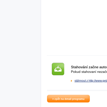
Stahování začne auto
Pokud stahovaní nezačne
stáhnout z http://www.get
» zpět na detail programu