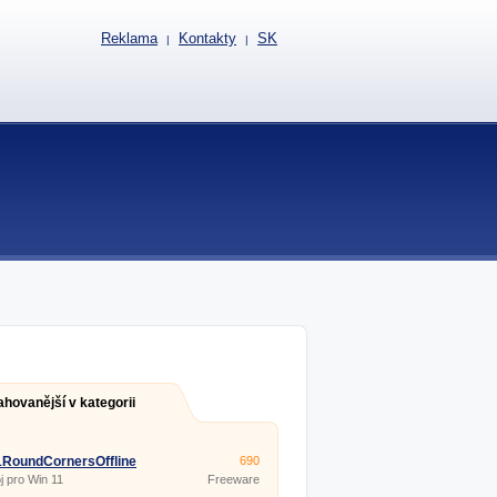
Reklama
Kontakty
SK
|
|
ahovanější v kategorii
1RoundCornersOffline
690
j pro Win 11
Freeware