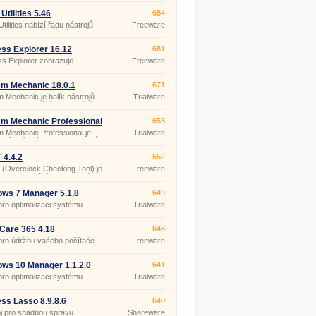
Utilities 5.46
684
tilities nabízí řadu nástrojů
Freeware
utilit pro opravu, údržbu
u a optimalizaci vašeho
mu.
ss Explorer 16.12
681
s Explorer zobrazuje
Freeware
ace o handles a DLL
aných běžícími procesy.
m Mechanic 18.0.1
671
 Mechanic je balík nástrojů
Trialware
ch k vyhledání, odstranění a
ci problémů s PC.
m Mechanic Professional
653
1
 Mechanic Professional je
Trialware
tní balík výkonných nástrojů
jištění optimálního výkonu a
nosti PC.
4.4.2
652
(Overclock Checking Tool) je
Freeware
j pro testování stability vašeho
(pro
u s využitím 4 různých testů
nekomerční
věření CPU, GPU a výkonu
účely)
ws 7 Manager 5.1.8
649
cího zdroje.
a pro optimalizaci systému
Trialware
ws 7.
Care 365 4.18
648
a pro údržbu vašeho počítače.
Freeware
(pro
nekomerční
účely)
ws 10 Manager 1.1.2.0
641
a pro optimalizaci systému
Trialware
ws 10.
ss Lasso 8.9.8.6
640
j pro snadnou správu
Shareware