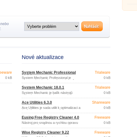
proce
 nebo
.
Nové aktualizace
eeware
System Mechanic Professional
Trialware
18.0.1
0 kB
System Mechanic Professional je
0 kB
kompletní balík výkonných nástrojů pro
zajištění optimálního výkonu a
System Mechanic 18.0.1
Trialware
bezpečnosti PC.
System Mechanic je balík nástrojů
0 kB
určených k vyhledání, odstranění a
prevenci problémů s PC.
Ace Utilities 6.3.0
Shareware
Ace Utilities je sada utilit k optimalizaci a
0 kB
údržbě systému: odstranění
nepotřebných a duplicitních souborů,
Eusing Free Registry Cleaner 4.0
Freeware
vyčistění registru, správa aplikací
spouštěných při startu, správce cookies,
Nástroj pro snadnou a rychlou opravu
0 kB
vymazání historie apod.
chybných údajů v registru systému
Windows.
Wise Registry Cleaner 9.22
Freeware