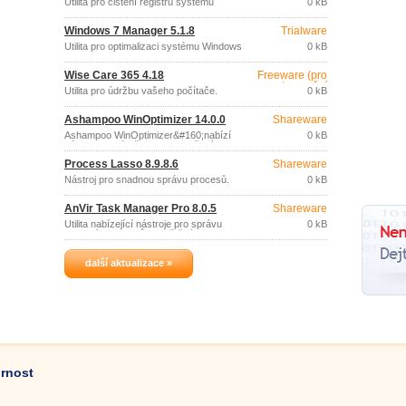
Utilita pro čištění registru systému
0 kB
Windows.
Windows 7 Manager 5.1.8
Trialware
Utilita pro optimalizaci systému Windows
0 kB
7.
Wise Care 365 4.18
Freeware (pro
nekomerční
Utilita pro údržbu vašeho počítače.
0 kB
účely)
Ashampoo WinOptimizer 14.0.0
Shareware
Ashampoo WinOptimizer&#160;nabízí
0 kB
nástroje pro údržbu, zabezpečení a
optimalizaci výkonu vašeho systému
Process Lasso 8.9.8.6
Shareware
Windows.
Nástroj pro snadnou správu procesů.
0 kB
AnVir Task Manager Pro 8.0.5
Shareware
Utilita nabízející nástroje pro správu
0 kB
aplikací a procesů spouštěných
automaticky při startu Windows.
další aktualizace »
ornost