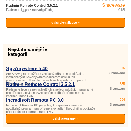
spravovat všechna vaše vzdálená
Shareware
připojení a virtuální počítače.
Radmin Remote Control 3.5.2.1
Radmin je jeden z nejrychlejších a
0 kB
nejjednodušších programů pro přístup a
práci na vzdáleném počítači připojeném
k internetu nebo LAN.
další aktualizace »
Nejstahovanější v
kategorii
SpyAnywhere 5.40
645
Shareware
SpyAnywhere umožňuje vzdálený přístup na počítač s
instalovaným SpyAnywhere serverem odkudkoli,
prostřednictvím libovolného webového prohlížeče přes IP
adresu, i za firewall.
Radmin Remote Control 3.5.2.1
635
Shareware
Radmin je jeden z nejrychlejších a nejjednodušších programů
pro přístup a práci na vzdáleném počítači připojeném k
internetu nebo LAN.
Incredisoft Remote PC 3.0
634
Shareware
Incredisoft Remote PC je rychlý, kompaktní a snadno
použitelný program pro přístup a ovládání libovolného počítače
připojeného k internetu nebo LAN.
další programy »