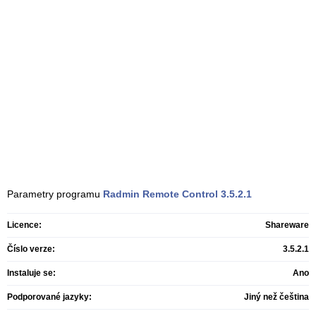
Parametry programu
Radmin Remote Control
3.5.2.1
Licence:
Shareware
Číslo verze:
3.5.2.1
Instaluje se:
Ano
Podporované jazyky:
Jiný než čeština