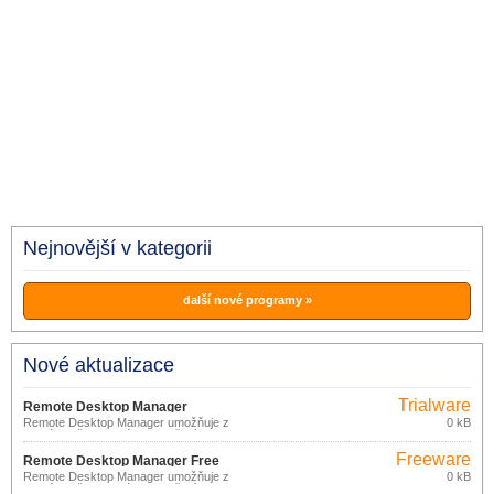
Nejnovější v kategorii
další nové programy »
Nové aktualizace
Trialware
Remote Desktop Manager
Remote Desktop Manager umožňuje z
0 kB
Enterprise 2020.2.14.0
jediného uživatelského prostředí
spravovat všechna vaše vzdálená
Freeware
připojení a virtuální počítače.
Remote Desktop Manager Free
Remote Desktop Manager umožňuje z
0 kB
2020.2.14.0
jediného uživatelského prostředí