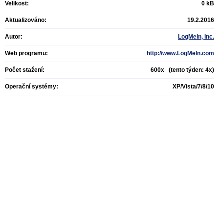
Velikost:
0 kB
Aktualizováno:
19.2.2016
Autor:
LogMeIn, Inc.
Web programu:
http://www.LogMeIn.com
Počet stažení:
600x (tento týden: 4x)
Operační systémy:
XP/Vista/7/8/10