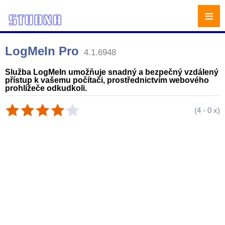
≡
LogMeIn Pro
4.1.6948
Služba LogMeIn umožňuje snadný a bezpečný vzdálený
přístup k vašemu počítači, prostřednictvím webového
prohlížeče odkudkoli.
(
4
-
0
x)