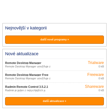
Nejnovější v kategorii
další nové programy »
Nové aktualizace
Trialware
Remote Desktop Manager
Remote Desktop Manager umožňuje z
0 kB
Enterprise 2020.2.14.0
jediného uživatelského prostředí
spravovat všechna vaše vzdálená
Freeware
připojení a virtuální počítače.
Remote Desktop Manager Free
Remote Desktop Manager umožňuje z
0 kB
2020.2.14.0
jediného uživatelského prostředí
spravovat všechna vaše vzdálená
Shareware
připojení a virtuální počítače.
Radmin Remote Control 3.5.2.1
Radmin je jeden z nejrychlejších a
0 kB
nejjednodušších programů pro přístup a
práci na vzdáleném počítači připojeném
k internetu nebo LAN.
další aktualizace »