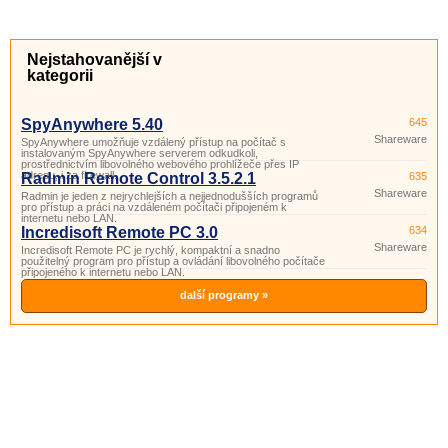
Nejstahovanější v
kategorii
SpyAnywhere 5.40
645
Shareware
SpyAnywhere umožňuje vzdálený přístup na počítač s
instalovaným SpyAnywhere serverem odkudkoli,
prostřednictvím libovolného webového prohlížeče přes IP
adresu, i za firewall.
Radmin Remote Control 3.5.2.1
635
Shareware
Radmin je jeden z nejrychlejších a nejjednodušších programů
pro přístup a práci na vzdáleném počítači připojeném k
internetu nebo LAN.
Incredisoft Remote PC 3.0
634
Shareware
Incredisoft Remote PC je rychlý, kompaktní a snadno
použitelný program pro přístup a ovládání libovolného počítače
připojeného k internetu nebo LAN.
další programy »