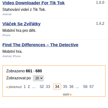
Video Downloader For Tik Tok
1.0.0
Stahování videí z Tik Tok.
Android
Vláček Se Zvířátky
1.4.2
Mobilní hra pro děti.
iPhone
Find The Differences – The Detective
Mobilní hra.
Android, iPhone
Zobrazeno
661
-
680
Zobrazovat po
1
2
…
32
33
34
35
36
…
56
57
předchozí
další