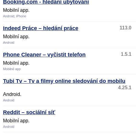
Booking.com - hledání ubytování
Mobilní app.
Android, iPhone
Indeed Práce – hledání práce
113.0
Mobilní app.
Android
Phone Cleaner – vyčistit telefon
1.5.1
Mobilní app.
Mobilné app
Tubi Tv – Tv a filmy online sledování do mobilu
4.25.1
Android.
Android
Reddit – sociální síť
Mobilní app.
Android