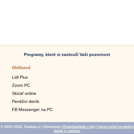
Programy, které si zaslouží Vaši pozornost
Oblíbené
Mobilní aplikace
Lidl Plus
Krokoměr do mobilu
Zoom PC
Lupa do mobilu
Skicář online
Dálkový TV ovladač
Peněžní deník
Živé tapety do mobilu
FB Messenger na PC
Mariáš do mobilu
© 2003-2026, Studna.cz
| Slovensky (
Downloadwik.com
)
|
Zpracování osobních
údajů a cookies