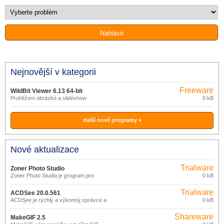
Nejnovější v kategorii
Freeware
WildBit Viewer 6.13 64-bit
Prohlížení obrázků a slideshow
0 kB
další nové programy »
Nové aktualizace
Trialware
Zoner Photo Studio
Zoner Photo Studio je program pro
0 kB
úpravu fotek a obrázků vhodný pro
začátečníky ale i pokročilejší a
Trialware
náročnější uživatele od české
ACDSee 20.0.561
společnosti Zoner. S tímto programem
ACDSee je rychlý a výkonný správce a
0 kB
můžete fotky nejen upravovat, ale
prohlížeč grafických souborů.
získáte i editaci, správu a možnost sdílet
fotografie.
Shareware
MakeGIF 2.5