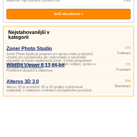
MakeGIF vám pomůže vytvářet GIF
0 kB
soubory z příkazového řádku v
dávkovém režimu ze snímků formátu
BMP, JPEG (JPG), GIF, ICO, PSD,
PNG, TGA, PCX, WMF, EMF.
další aktualizace »
Nejstahovanější v
kategorii
Zoner Photo Studio
970
Trialware
Zoner Photo Studio je program pro úpravu fotek a obrázků
vhodný pro začátečníky ale i pokročilejší a náročnější
uživatele od české společnosti Zoner. S tímto programem
můžete fotky nejen upravovat, ale získáte i editaci, správu a
WildBit Viewer 6.13 64-bit
725
možnost sdílet fotografie.
Freeware
Prohlížení obrázků a slideshow
Alteros 3D 3.0
694
Shareware
Alteros 3D je prohlížeč 3D a 2D grafiky a přehrávač
multimédií, s volitelným vzhledem uživatelského prostředí.