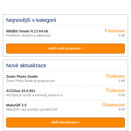
Nejnovější v kategorii
Freeware
WildBit Viewer 6.13 64-bit
Prohlížení obrázků a slideshow
0 kB
další nové programy »
Nové aktualizace
Trialware
Zoner Photo Studio
Zoner Photo Studio je program pro
0 kB
úpravu fotek a obrázků vhodný pro
začátečníky ale i pokročilejší a
Trialware
náročnější uživatele od české
ACDSee 20.0.561
společnosti Zoner. S tímto programem
ACDSee je rychlý a výkonný správce a
0 kB
můžete fotky nejen upravovat, ale
prohlížeč grafických souborů.
získáte i editaci, správu a možnost sdílet
fotografie.
Shareware
MakeGIF 2.5
MakeGIF vám pomůže vytvářet GIF
0 kB
soubory z příkazového řádku v
dávkovém režimu ze snímků formátu
BMP, JPEG (JPG), GIF, ICO, PSD,
PNG, TGA, PCX, WMF, EMF.
další aktualizace »