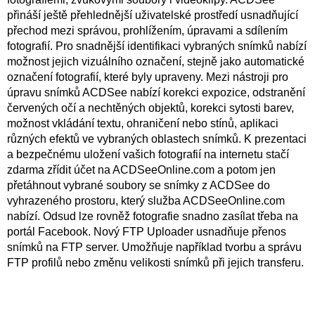
přináší ještě přehlednější uživatelské prostředí usnadňující
přechod mezi správou, prohlížením, úpravami a sdílením
fotografií. Pro snadnější identifikaci vybraných snímků nabízí
možnost jejich vizuálního označení, stejně jako automatické
označení fotografií, které byly upraveny. Mezi nástroji pro
úpravu snímků ACDSee nabízí korekci expozice, odstranění
červených očí a nechtěných objektů, korekci sytosti barev,
možnost vkládání textu, ohraničení nebo stínů, aplikaci
různých efektů ve vybraných oblastech snímků. K prezentaci
a bezpečnému uložení vašich fotografií na internetu stačí
zdarma zřídit účet na ACDSeeOnline.com a potom jen
přetáhnout vybrané soubory se snímky z ACDSee do
vyhrazeného prostoru, který služba ACDSeeOnline.com
nabízí. Odsud lze rovněž fotografie snadno zasílat třeba na
portál Facebook. Nový FTP Uploader usnadňuje přenos
snímků na FTP server. Umožňuje například tvorbu a správu
FTP profilů nebo změnu velikosti snímků při jejich transferu.