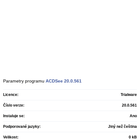
Parametry programu
ACDSee
20.0.561
Licence:
Trialware
Číslo verze:
20.0.561
Instaluje se:
Ano
Podporované jazyky:
Jiný než čeština
Velikost:
0 kB