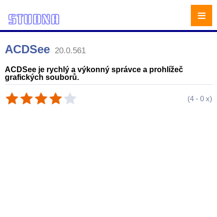
≡
ACDSee
20.0.561
ACDSee je rychlý a výkonný správce a prohlížeč
grafických souborů.
(
4
-
0
x)