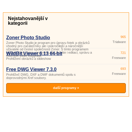
Nejstahovanější v
kategorii
Zoner Photo Studio
965
Trialware
Zoner Photo Studio je program pro úpravu fotek a obrázků
vhodný pro začátečníky ale i pokročilejší a náročnější
uživatele od české společnosti Zoner. S tímto programem
můžete fotky nejen upravovat, ale získáte i editaci, správu a
WildBit Viewer 6.13 64-bit
721
možnost sdílet fotografie.
Freeware
Prohlížení obrázků a slideshow
Free DWG Viewer 7.3.0
693
Freeware
Prohlížeč DWG, DXF a DWF dokumentů spolu s
doprovodnými Xref soubory.
další programy »