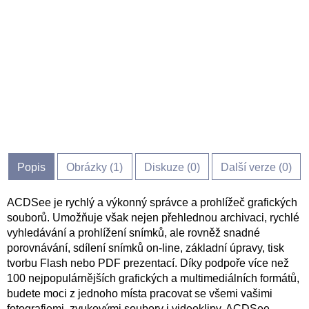
Popis
Obrázky (
1
)
Diskuze (
0
)
Další verze (0)
ACDSee je rychlý a výkonný správce a prohlížeč grafických
souborů. Umožňuje však nejen přehlednou archivaci, rychlé
vyhledávání a prohlížení snímků, ale rovněž snadné
porovnávání, sdílení snímků on-line, základní úpravy, tisk
tvorbu Flash nebo PDF prezentací. Díky podpoře více než
100 nejpopulárnějších grafických a multimediálních formátů,
budete moci z jednoho místa pracovat se všemi vašimi
fotografiemi, zvukovými soubory i videoklipy. ACDSee