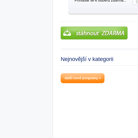
Přihlašte se k odběru zdarma...
Nejnovější v kategorii
další nové programy »