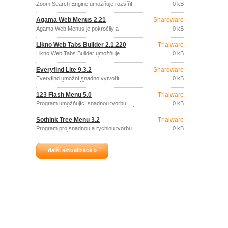
6.0.1029
nimi, prostřednictvím hierarchického
Zoom Search Engine umožňuje rozšířit
0 kB
menu.
váš web, intranet nebo prezentaci na
CD/DVD disku o výkonný fulltextový
Agama Web Menus 2.21
Shareware
vyhledávací nástroj.
Agama Web Menus je pokročilý a
0 kB
efektivní nástroj, který vám umožní
vytvářet perfektní a plně funkční DHTML
Likno Web Tabs Builder 2.1.220
Trialware
menu, která jsou kompatibilní se všemi
běžně užívanými prohlížeči a to bez
Likno Web Tabs Builder umožňuje
0 kB
nutnosti napsání jediné řádky kódu.
snadnou aplikaci moderní navigace
prostřednictvím navigačních záložek na
Everyfind Lite 9.3.2
Shareware
vašich webových stránkách.
Everyfind umožní snadno vytvořit
0 kB
vyhledávač pro váš web, intranet, CD,
DVD nebo jakoukoliv dokumentaci.
123 Flash Menu 5.0
Trialware
Program umožňující snadnou tvorbu
0 kB
profesionálních Flash menu pro webové
stránky.
Sothink Tree Menu 3.2
Trialware
Program pro snadnou a rychlou tvorbu
0 kB
profesionálních DHTML menu se
stromovou strukturou, bez nároků na
znalost programování a zkušenosti s
další aktualizace »
JavaScripty.