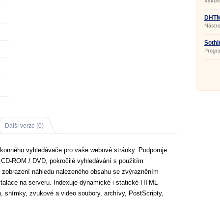
Výkonn
profes
techno
nutnos
DHTML
Nástro
profes
webové
kódu n
Sothi
Progra
tvorb
se str
nároků
zkušen
Další verze (0)
konného vyhledávače pro vaše webové stránky. Podporuje
na CD-ROM / DVD, pokročilé vyhledávání s použitím
ků, zobrazení náhledu nalezeného obsahu se zvýrazněním
stalace na serveru. Indexuje dynamické i statické HTML
, snímky, zvukové a video soubory, archívy, PostScripty,