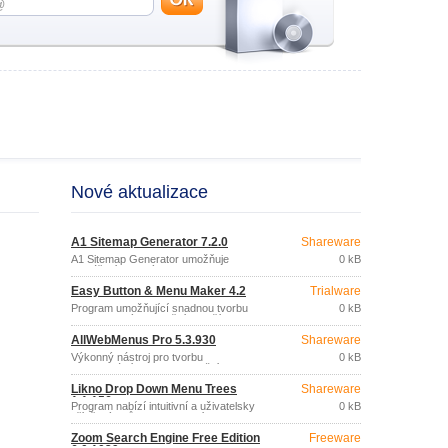
Nové aktualizace
A1 Sitemap Generator 7.2.0
Shareware
A1 Sitemap Generator umožňuje
0 kB
vytváření textových, HTML, RSS, XML
nebo ASP.
Easy Button & Menu Maker 4.2
Trialware
Program umožňující snadnou tvorbu
0 kB
sofistikovaných funkčních tlačítek a
profesionálních dynamických menu pro
AllWebMenus Pro 5.3.930
Shareware
vaše webové stránky.
Výkonný nástroj pro tvorbu
0 kB
profesionálních menu s využitím
technologií JavaScript a CSS, bez
Likno Drop Down Menu Trees
Shareware
nutnosti programování.
1.1.156
Program nabízí intuitivní a uživatelsky
0 kB
přívětivý způsob zobrazení
strukturovaných informací na webových
Zoom Search Engine Free Edition
Freeware
stránkách a prostředky pro manipulaci s