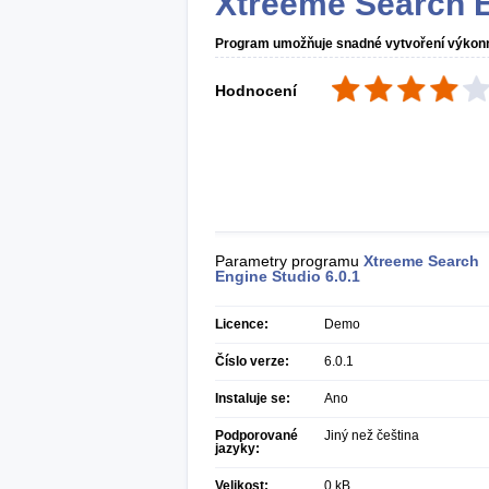
Xtreeme Search E
Program umožňuje snadné vytvoření výkonn
Hodnocení
Parametry programu
Xtreeme Search
Engine Studio
6.0.1
Licence:
Demo
Číslo verze:
6.0.1
Instaluje se:
Ano
Podporované
Jiný než čeština
jazyky:
Velikost:
0 kB