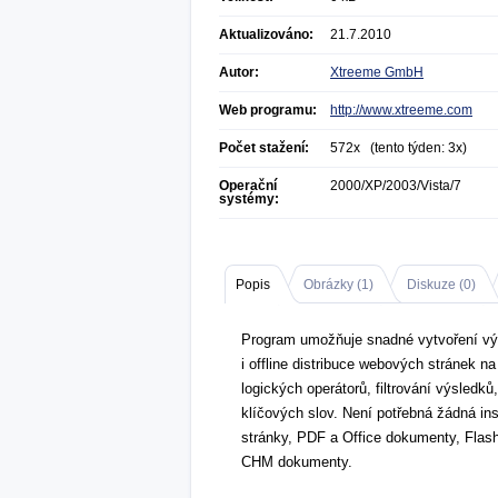
Aktualizováno:
21.7.2010
Autor:
Xtreeme GmbH
Web programu:
http://www.xtreeme.com
Počet stažení:
572x (tento týden: 3x)
Operační
2000/XP/2003/Vista/7
systémy:
Popis
Obrázky (
1
)
Diskuze (
0
)
Program umožňuje snadné vytvoření vý
i offline distribuce webových stránek 
logických operátorů, filtrování výsled
klíčových slov. Není potřebná žádná in
stránky, PDF a Office dokumenty, Flash
CHM dokumenty.