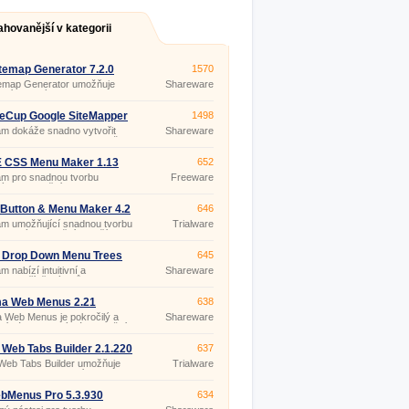
ahovanější v kategorii
temap Generator 7.2.0
1570
temap Generator umožňuje
Shareware
ení textových, HTML, RSS,
ebo ASP.
eCup Google SiteMapper
1498
m dokáže snadno vytvořit
Shareware
bnou indexovanou mapu všech
 webových stránek (Sitemap),
ž umístěním na vašem webu
 CSS Menu Maker 1.13
652
te vyhledávači Google i jiným
am pro snadnou tvorbu
Freeware
dávačům snadné nalezení
ých navigačních menu s
vašich stránek a stránek
ím CSS, bez nutnosti psát CSS
aktualizovaných.
HTML kód.
Button & Menu Maker 4.2
646
am umožňující snadnou tvorbu
Trialware
ikovaných funkčních tlačítek a
sionálních dynamických menu
še webové stránky.
 Drop Down Menu Trees
645
56
m nabízí intuitivní a
Shareware
elsky přívětivý způsob
ení strukturovaných informací
bových stránkách a
a Web Menus 2.21
638
edky pro manipulaci s nimi,
 Web Menus je pokročilý a
Shareware
ednictvím hierarchického
vní nástroj, který vám umožní
et perfektní a plně funkční
 menu, která jsou
 Web Tabs Builder 2.1.220
637
ibilní se všemi běžně
Web Tabs Builder umožňuje
Trialware
ými prohlížeči a to bez
u aplikaci moderní navigace
ti napsání jediné řádky kódu.
ednictvím navigačních záložek
šich webových stránkách.
bMenus Pro 5.3.930
634