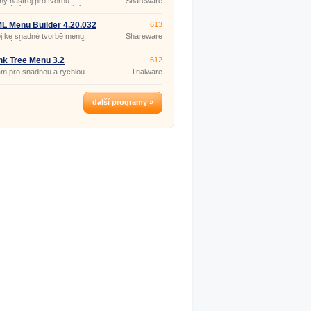
ý nástroj pro tvorbu
Shareware
ionálních menu s využitím
logií JavaScript a CSS, bez
ti programování.
 Menu Builder 4.20.032
613
j ke snadné tvorbě menu
Shareware
ionálního vzhledu pro vaše
 stránky, bez nutnosti psaní
ebo znalosti HTML.
nk Tree Menu 3.2
612
m pro snadnou a rychlou
Trialware
u profesionálních DHTML menu
omovou strukturou, bez
 na znalost programování a
osti s JavaScripty.
další programy »