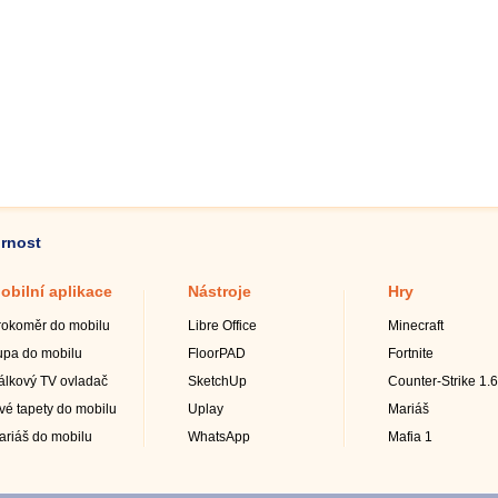
ornost
obilní aplikace
Nástroje
Hry
rokoměr do mobilu
Libre Office
Minecraft
upa do mobilu
FloorPAD
Fortnite
álkový TV ovladač
SketchUp
Counter-Strike 1.6
ivé tapety do mobilu
Uplay
Mariáš
ariáš do mobilu
WhatsApp
Mafia 1