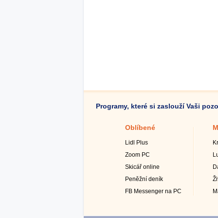
Programy, které si zaslouží Vaši poz
Oblíbené
M
Lidl Plus
K
Zoom PC
L
Skicář online
D
Peněžní deník
Ž
FB Messenger na PC
M