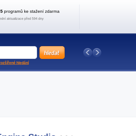
35
programů ke stažení zdarma
ední aktualizace před 594 dny
ozšířené hledání