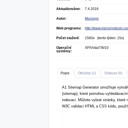
Aktualizováno:
7.4.2016
Autor:
Microsys
Web programu:
http://www.microsystools.c
Počet stažení:
1560x (tento týden: 15x)
Operační
XP/Vista/7/8/10
systémy:
Popis
Obrázky (
1
)
Diskuze (
0
)
A1 Sitemap Generator umožňuje vytvá
(sitemap), které pomohou vyhledávacím
indexaci. Můžete vybrat stránky, které n
W3C validaci HTML a CSS kódu, použít 