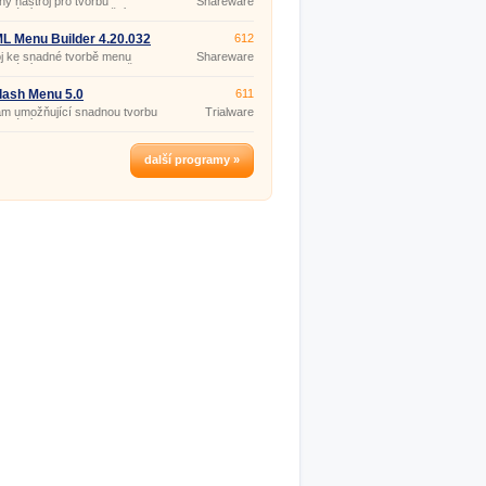
ý nástroj pro tvorbu
Shareware
ionálních menu s využitím
logií JavaScript a CSS, bez
ti programování.
 Menu Builder 4.20.032
612
j ke snadné tvorbě menu
Shareware
ionálního vzhledu pro vaše
 stránky, bez nutnosti psaní
ebo znalosti HTML.
lash Menu 5.0
611
am umožňující snadnou tvorbu
Trialware
ionálních Flash menu pro
 stránky.
další programy »