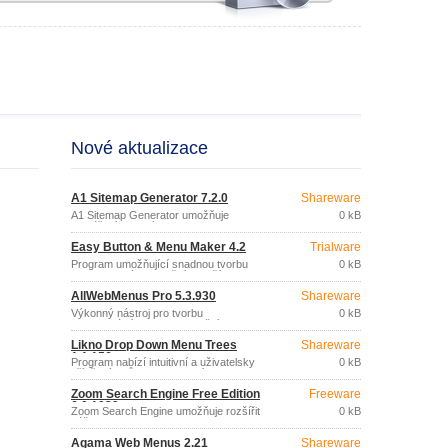
Nové aktualizace
A1 Sitemap Generator 7.2.0
Shareware
A1 Sitemap Generator umožňuje
0 kB
vytváření textových, HTML, RSS, XML
nebo ASP.
Easy Button & Menu Maker 4.2
Trialware
Program umožňující snadnou tvorbu
0 kB
sofistikovaných funkčních tlačítek a
profesionálních dynamických menu pro
AllWebMenus Pro 5.3.930
Shareware
vaše webové stránky.
Výkonný nástroj pro tvorbu
0 kB
profesionálních menu s využitím
technologií JavaScript a CSS, bez
Likno Drop Down Menu Trees
Shareware
nutnosti programování.
1.1.156
Program nabízí intuitivní a uživatelsky
0 kB
přívětivý způsob zobrazení
strukturovaných informací na webových
Zoom Search Engine Free Edition
Freeware
stránkách a prostředky pro manipulaci s
6.0.1029
nimi, prostřednictvím hierarchického
Zoom Search Engine umožňuje rozšířit
0 kB
menu.
váš web, intranet nebo prezentaci na
CD/DVD disku o výkonný fulltextový
Agama Web Menus 2.21
Shareware
vyhledávací nástroj.