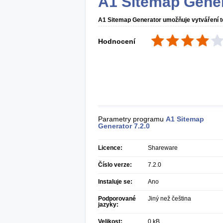
A1 Sitemap Gene
A1 Sitemap Generator umožňuje vytváření 
Hodnocení
Parametry programu
A1 Sitemap
Generator
7.2.0
Licence:
Shareware
Číslo verze:
7.2.0
Instaluje se:
Ano
Podporované
Jiný než čeština
jazyky:
Velikost:
0 kB