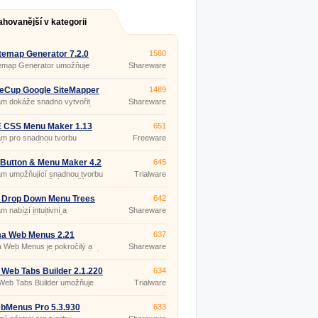
ahovanější v kategorii
temap Generator 7.2.0
1560
temap Generator umožňuje
Shareware
ení textových, HTML, RSS,
ebo ASP.
eCup Google SiteMapper
1489
m dokáže snadno vytvořit
Shareware
bnou indexovanou mapu všech
 webových stránek (Sitemap),
ž umístěním na vašem webu
 CSS Menu Maker 1.13
651
te vyhledávači Google i jiným
am pro snadnou tvorbu
Freeware
dávačům snadné nalezení
ých navigačních menu s
vašich stránek a stránek
ím CSS, bez nutnosti psát CSS
aktualizovaných.
HTML kód.
Button & Menu Maker 4.2
645
am umožňující snadnou tvorbu
Trialware
ikovaných funkčních tlačítek a
sionálních dynamických menu
še webové stránky.
 Drop Down Menu Trees
642
56
m nabízí intuitivní a
Shareware
elsky přívětivý způsob
ení strukturovaných informací
bových stránkách a
a Web Menus 2.21
637
edky pro manipulaci s nimi,
 Web Menus je pokročilý a
Shareware
ednictvím hierarchického
vní nástroj, který vám umožní
et perfektní a plně funkční
 menu, která jsou
 Web Tabs Builder 2.1.220
634
ibilní se všemi běžně
Web Tabs Builder umožňuje
Trialware
ými prohlížeči a to bez
u aplikaci moderní navigace
ti napsání jediné řádky kódu.
ednictvím navigačních záložek
šich webových stránkách.
bMenus Pro 5.3.930
633