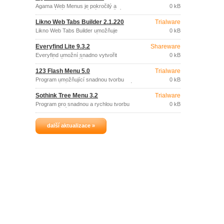
Agama Web Menus je pokročilý a
0 kB
efektivní nástroj, který vám umožní
vytvářet perfektní a plně funkční DHTML
Likno Web Tabs Builder 2.1.220
Trialware
menu, která jsou kompatibilní se všemi
běžně užívanými prohlížeči a to bez
Likno Web Tabs Builder umožňuje
0 kB
nutnosti napsání jediné řádky kódu.
snadnou aplikaci moderní navigace
prostřednictvím navigačních záložek na
Everyfind Lite 9.3.2
Shareware
vašich webových stránkách.
Everyfind umožní snadno vytvořit
0 kB
vyhledávač pro váš web, intranet, CD,
DVD nebo jakoukoliv dokumentaci.
123 Flash Menu 5.0
Trialware
Program umožňující snadnou tvorbu
0 kB
profesionálních Flash menu pro webové
stránky.
Sothink Tree Menu 3.2
Trialware
Program pro snadnou a rychlou tvorbu
0 kB
profesionálních DHTML menu se
stromovou strukturou, bez nároků na
znalost programování a zkušenosti s
další aktualizace »
JavaScripty.