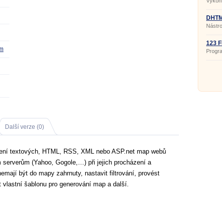
Výkonn
profes
techno
nutnos
DHTML
Nástro
profes
webové
kódu n
123 F
om
Progr
profes
webové
Další verze (0)
ření textových, HTML, RSS, XML nebo ASP.net map webů
 serverům (Yahoo, Gogole,…) při jejich procházení a
emají být do mapy zahrnuty, nastavit filtrování, provést
vlastní šablonu pro generování map a další.