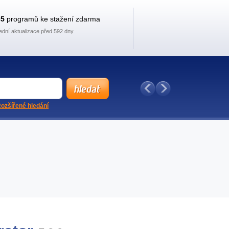
35
programů ke stažení zdarma
ední aktualizace před 592 dny
ozšířené hledání