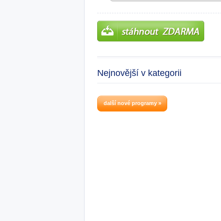
Nejnovější v kategorii
další nové programy »