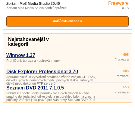
Freeware
Zortam Mp3 Media Studio 20.40
Zortam Mp3 Media Studio nabízí správce
0 kB
MP3 souborů umožňující jejich zařazení
do knihovny a vyhledávání, nástroj pro
úpravu ID3v1 a ID3v2.
další aktualizace »
Nejstahovanější v
kategorii
Winnow 1.37
695
Freeware
Prohlížení, úprava a kopírování fotek
Disk Explorer Professional 3.70
683
Freeware
Aplikace slouží k vytvoření databáze všech vašich CD, DVD,
disket či jiných výměnných medií, pevných disků i síťových
disků nebo dokonce FTP serverů.
Seznam DVD 2011 7.1.0.5
653
Freeware
Pokud si chcete udělat pořádek ve svých filmech a vždy
snadno dohledat jednotlivé tituly a mít přehled kdo má zrovna
půjčený Váš film je tu právě pro Vás nový Seznam DVD 2011.