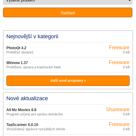
Nejnovější v kategorii
Freeware
PhotoQt 4.2
Prohlížeč obrázků
0 kB
Freeware
Winnow 1.37
Prohlížení, úprava a kopírování fotek
0 kB
další nové programy »
Nové aktualizace
Shareware
All My Movies 8.8
Program určený pro správu domácího
0 kB
archívu filmů na DVD nebo CD discích,
VHS páskách apod.
Freeware
TagScanner 6.0.10
Víceúčelový správce rozsáhlých sbírek
0 kB
hudebních titulů.