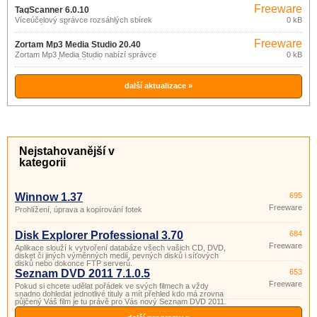
VHS páskách apod.
Freeware
TagScanner 6.0.10
Víceúčelový správce rozsáhlých sbírek
0 kB
hudebních titulů.
Freeware
Zortam Mp3 Media Studio 20.40
Zortam Mp3 Media Studio nabízí správce
0 kB
MP3 souborů umožňující jejich zařazení
do knihovny a vyhledávání, nástroj pro
úpravu ID3v1 a ID3v2.
další aktualizace »
Nejstahovanější v
kategorii
Winnow 1.37
695
Freeware
Prohlížení, úprava a kopírování fotek
Disk Explorer Professional 3.70
684
Freeware
Aplikace slouží k vytvoření databáze všech vašich CD, DVD,
disket či jiných výměnných medií, pevných disků i síťových
disků nebo dokonce FTP serverů.
Seznam DVD 2011 7.1.0.5
653
Freeware
Pokud si chcete udělat pořádek ve svých filmech a vždy
snadno dohledat jednotlivé tituly a mít přehled kdo má zrovna
půjčený Váš film je tu právě pro Vás nový Seznam DVD 2011.