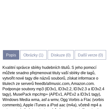
Popis
Obrázky (
1
)
Diskuze (
0
)
Další verze (0)
Kvalitní správce sbírky hudebních titulů. S jeho pomocí
můžete snadno přejmenovat tituly vaší sbírky dle tagů,
vytvořit nové tagy dle názvů souborů, získat informace o
titulech ze serverů freedb/allmusic.com, Amazon.com.
Podporuje soubory mp3 (ID3v1, ID3v2.2, ID3v2.3 a ID3v2.4
tagy), MusePack mpc/mp+ (APEv1, APEv2 a ID3v1 tagy),
Windows Media wma, asf a wmv, Ogg Vorbis a Flac (vorbis
comments), Apple iTunes a iPod aac (m4a), včetně mp4 a