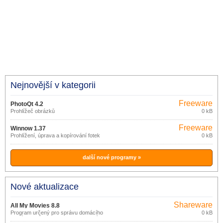
Nejnovější v kategorii
Freeware
PhotoQt 4.2
Prohlížeč obrázků
0 kB
Freeware
Winnow 1.37
Prohlížení, úprava a kopírování fotek
0 kB
další nové programy »
Nové aktualizace
Shareware
All My Movies 8.8
Program určený pro správu domácího
0 kB
archívu filmů na DVD nebo CD discích,