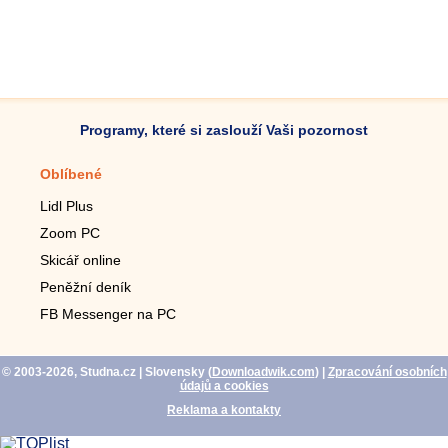
Programy, které si zaslouží Vaši pozornost
Oblíbené
Mobilní aplikace
Lidl Plus
Krokoměr do mobilu
Zoom PC
Lupa do mobilu
Skicář online
Dálkový TV ovladač
Peněžní deník
Živé tapety do mobilu
FB Messenger na PC
Mariáš do mobilu
© 2003-2026, Studna.cz
| Slovensky (
Downloadwik.com
)
|
Zpracování osobních
údajů a cookies
Reklama a kontakty