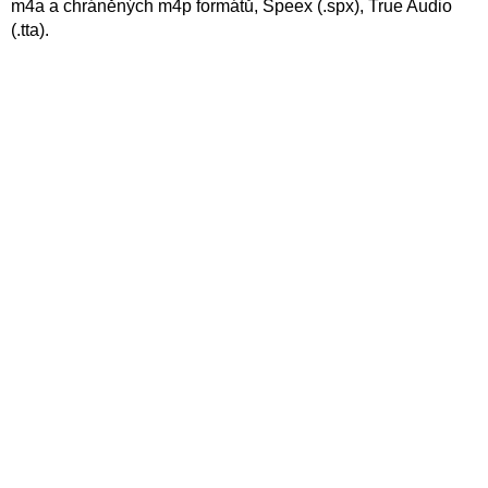
m4a a chráněných m4p formátů, Speex (.spx), True Audio
(.tta).