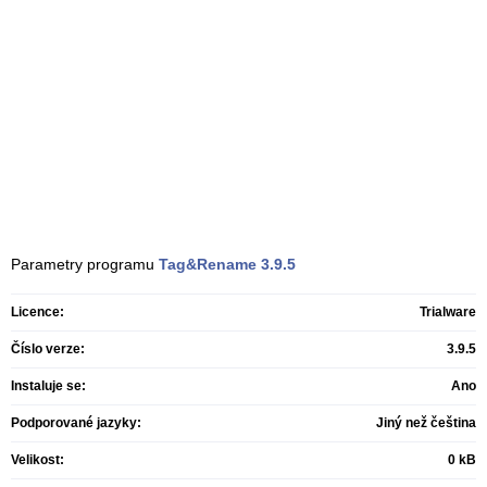
Parametry programu
Tag&Rename
3.9.5
Licence:
Trialware
Číslo verze:
3.9.5
Instaluje se:
Ano
Podporované jazyky:
Jiný než čeština
Velikost:
0 kB