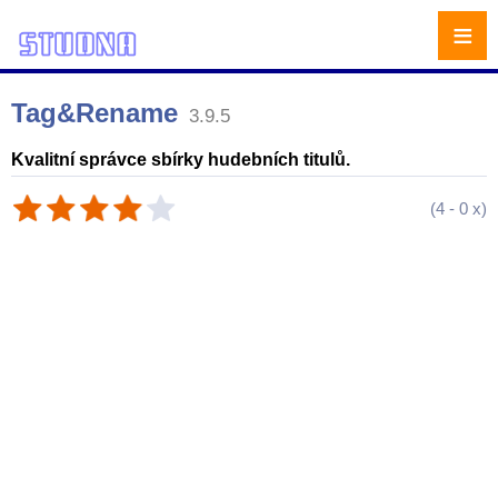
≡
Tag&Rename
3.9.5
Kvalitní správce sbírky hudebních titulů.
(
4
-
0
x)