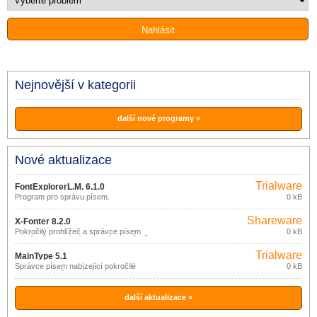
Nejnovější v kategorii
další nové programy »
Nové aktualizace
Trialware
FontExplorerL.M. 6.1.0
Program pro správu písem.
0 kB
Shareware
X-Fonter 8.2.0
Pokročilý prohlížeč a správce písem
0 kB
navržený speciálně pro potřeby tvůrců
webů a grafiků.
Trialware
MainType 5.1
Správce písem nabízející pokročilé
0 kB
funkce pro tvůrce grafiky a typografie i
základní možnosti pro běžné uživatele,
kteří jen chtějí instalovat nový typ písma.
další aktualizace »