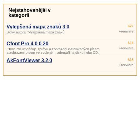
Nejstahovanější v
kategorii
Vylepšená mapa znaků 3.0
627
Freeware
Slovy autora: "Vylepšená mapa znaků.
Cfont Pro 4.0.0.20
614
Freeware
Cfont Pro umožňuje správu a zobrazení instalovaných písem
a zobrazení písem ve zvoleném, adresáři na disku nebo CD.
AkFontViewer 3.2.0
613
Freeware