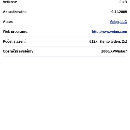
Velikost:
0 kB
Aktualizováno:
9.11.2009
Autor:
Veign, LLC
Web programu:
http://www.veign.com
Počet stažení:
612x (tento týden: 2x)
Operační systémy:
2000/XP/Vista/7