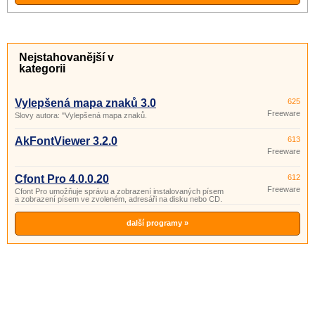
Nejstahovanější v
kategorii
Vylepšená mapa znaků 3.0
625
Freeware
Slovy autora: "Vylepšená mapa znaků.
AkFontViewer 3.2.0
613
Freeware
Cfont Pro 4.0.0.20
612
Freeware
Cfont Pro umožňuje správu a zobrazení instalovaných písem
a zobrazení písem ve zvoleném, adresáři na disku nebo CD.
další programy »