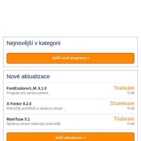
Nejnovější v kategorii
další nové programy »
Nové aktualizace
Trialware
FontExplorerL.M. 6.1.0
Program pro správu písem.
0 kB
Shareware
X-Fonter 8.2.0
Pokročilý prohlížeč a správce písem
0 kB
navržený speciálně pro potřeby tvůrců
webů a grafiků.
Trialware
MainType 5.1
Správce písem nabízející pokročilé
0 kB
funkce pro tvůrce grafiky a typografie i
základní možnosti pro běžné uživatele,
kteří jen chtějí instalovat nový typ písma.
další aktualizace »