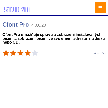
≡
Cfont Pro
4.0.0.20
Cfont Pro umožňuje správu a zobrazení instalovaných
písem a zobrazení písem ve zvoleném, adresáři na disku
nebo CD.
(
4
-
0
x)