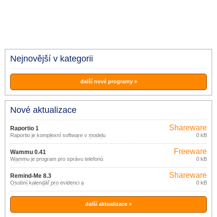
Nejnovější v kategorii
další nové programy »
Nové aktualizace
Shareware
Raportio 1
Raportio je komplexní software v modelu
0 kB
Saas, který je určen pro malé a střední
firmy.
Freeware
Wammu 0.41
Wammu je program pro správu telefonů
0 kB
běžící pod Linuxem, Windows a
pravděpodobně i dalšími platformami,
Shareware
kde fungují libGammu a wxPython.
Remind-Me 8.3
Osobní kalendář pro evidenci a
0 kB
připomínání důležitých událostí:
narozeniny, prázdniny, výročí a další
plánované události.
další aktualizace »