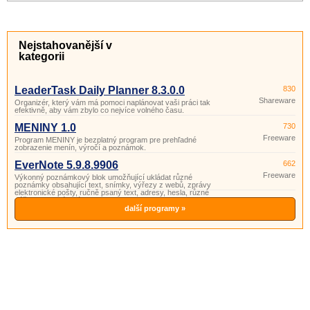
Nejstahovanější v
kategorii
LeaderTask Daily Planner 8.3.0.0
830
Shareware
Organizér, který vám má pomoci naplánovat vaši práci tak
efektivně, aby vám zbylo co nejvíce volného času.
MENINY 1.0
730
Freeware
Program MENINY je bezplatný program pre prehľadné
zobrazenie menín, výročí a poznámok.
EverNote 5.9.8.9906
662
Freeware
Výkonný poznámkový blok umožňující ukládat různé
poznámky obsahující text, snímky, výřezy z webů, zprávy
elektronické pošty, ručně psaný text, adresy, hesla, různé
náčrty, webové stránky, apod.
další programy »