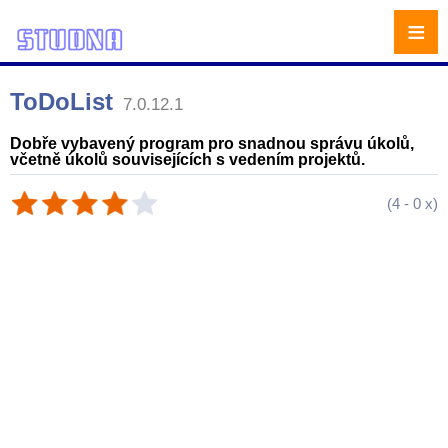
≡
ToDoList
7.0.12.1
Dobře vybavený program pro snadnou správu úkolů,
včetně úkolů souvisejících s vedením projektů.
(
4
-
0
x)