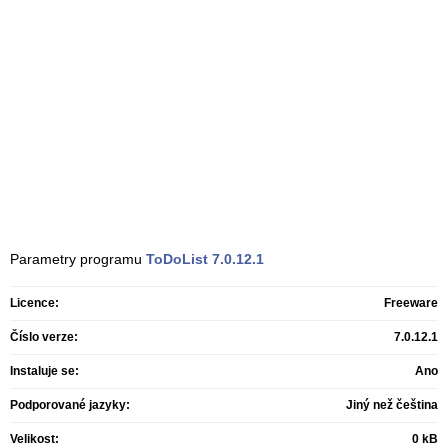
Parametry programu
ToDoList
7.0.12.1
Licence:
Freeware
Číslo verze:
7.0.12.1
Instaluje se:
Ano
Podporované jazyky:
Jiný než čeština
Velikost:
0 kB