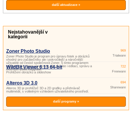
BMP, JPEG (JPG), GIF, ICO, PSD,
PNG, TGA, PCX, WMF, EMF.
další aktualizace »
Nejstahovanější v
kategorii
Zoner Photo Studio
969
Trialware
Zoner Photo Studio je program pro úpravu fotek a obrázků
vhodný pro začátečníky ale i pokročilejší a náročnější
uživatele od české společnosti Zoner. S tímto programem
můžete fotky nejen upravovat, ale získáte i editaci, správu a
WildBit Viewer 6.13 64-bit
722
možnost sdílet fotografie.
Freeware
Prohlížení obrázků a slideshow
Alteros 3D 3.0
694
Shareware
Alteros 3D je prohlížeč 3D a 2D grafiky a přehrávač
multimédií, s volitelným vzhledem uživatelského prostředí.
další programy »