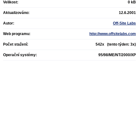
Velikost:
0 kB
Aktualizováno:
12.6.2001
Autor:
Off-Site Labs
Web programu:
http://www.offsitelabs.com
Počet stažení:
542x (tento týden: 3x)
Operační systémy:
95/98/ME/NT/2000/XP