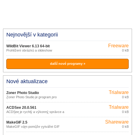
Nejnovější v kategorii
Freeware
WildBit Viewer 6.13 64-bit
Prohlížení obrázků a slideshow
0 kB
další nové programy »
Nové aktualizace
Trialware
Zoner Photo Studio
Zoner Photo Studio je program pro
0 kB
úpravu fotek a obrázků vhodný pro
začátečníky ale i pokročilejší a
Trialware
náročnější uživatele od české
ACDSee 20.0.561
společnosti Zoner. S tímto programem
ACDSee je rychlý a výkonný správce a
0 kB
můžete fotky nejen upravovat, ale
prohlížeč grafických souborů.
získáte i editaci, správu a možnost sdílet
fotografie.
Shareware
MakeGIF 2.5
MakeGIF vám pomůže vytvářet GIF
0 kB
soubory z příkazového řádku v
dávkovém režimu ze snímků formátu