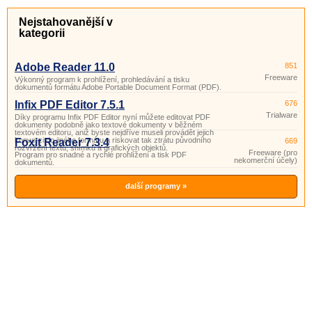
Nejstahovanější v
kategorii
Adobe Reader 11.0
851
Freeware
Výkonný program k prohlížení, prohledávání a tisku
dokumentů formátu Adobe Portable Document Format (PDF).
Infix PDF Editor 7.5.1
676
Trialware
Díky programu Infix PDF Editor nyní můžete editovat PDF
dokumenty podobně jako textové dokumenty v běžném
textovém editoru, aniž byste nejdříve museli provádět jejich
konverzi do jiného formátu a riskovat tak ztrátu původního
Foxit Reader 7.3.4
669
rozvržení textu, snímků a grafických objektů.
Freeware (pro
Program pro snadné a rychlé prohlížení a tisk PDF
nekomerční účely)
dokumentů.
další programy »