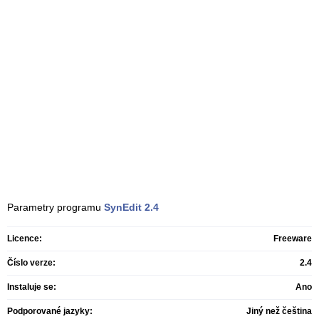
Parametry programu
SynEdit
2.4
Licence:
Freeware
Číslo verze:
2.4
Instaluje se:
Ano
Podporované jazyky:
Jiný než čeština