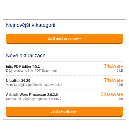
Nejnovější v kategorii
další nové programy »
Nové aktualizace
Trialware
Infix PDF Editor 7.5.1
Díky programu Infix PDF Editor nyní
0 kB
můžete editovat PDF dokumenty
podobně jako textové dokumenty v
Trialware
běžném textovém editoru, aniž byste
UltraEdit 26.20
nejdříve museli provádět jejich konverzi
Velmi kvalitní, víceúčelový textový editor
0 kB
do jiného formátu a riskovat tak ztrátu
s minimálními nároky na RAM.
původního rozvržení textu, snímků a
grafických objektů.
Shareware
Atlantis Word Processor 2.0.2.0
Kompaktní, výkonný a efektivní textový
0 kB
procesor, navržený s důrazem na
jednoduché používání, flexibilitu
uživatelského prostředí a bezpečnost.
další aktualizace »