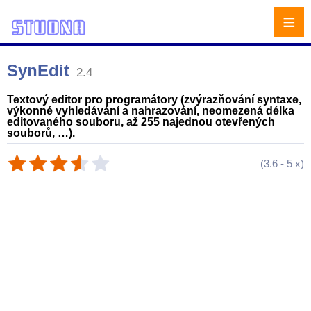
≡
SynEdit
2.4
Textový editor pro programátory (zvýrazňování syntaxe,
výkonné vyhledávání a nahrazování, neomezená délka
editovaného souboru, až 255 najednou otevřených
souborů, …).
(
3.6
-
5
x)