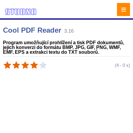
≡
Cool PDF Reader
3.16
Program umožňující prohlížení a tisk PDF dokumentů,
jejich konverzi do formátu BMP, JPG, GIF, PNG, WMF,
EMF, EPS a extrakci textu do TXT souborů.
(
4
-
0
x)