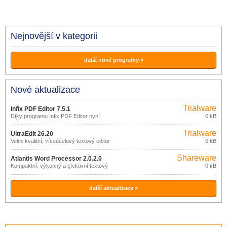
Nejnovější v kategorii
další nové programy »
Nové aktualizace
Trialware
Infix PDF Editor 7.5.1
Díky programu Infix PDF Editor nyní
0 kB
můžete editovat PDF dokumenty
podobně jako textové dokumenty v
Trialware
běžném textovém editoru, aniž byste
UltraEdit 26.20
nejdříve museli provádět jejich konverzi
Velmi kvalitní, víceúčelový textový editor
0 kB
do jiného formátu a riskovat tak ztrátu
s minimálními nároky na RAM.
původního rozvržení textu, snímků a
grafických objektů.
Shareware
Atlantis Word Processor 2.0.2.0
Kompaktní, výkonný a efektivní textový
0 kB
procesor, navržený s důrazem na
jednoduché používání, flexibilitu
uživatelského prostředí a bezpečnost.
další aktualizace »