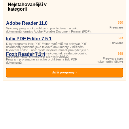
Nejstahovanější v
kategorii
Adobe Reader 11.0
850
Freeware
Výkonný program k prohlížení, prohledávání a tisku
dokumentů formátu Adobe Portable Document Format (PDF).
Infix PDF Editor 7.5.1
673
Trialware
Díky programu Infix PDF Editor nyní můžete editovat PDF
dokumenty podobně jako textové dokumenty v běžném
textovém editoru, aniž byste nejdříve museli provádět jejich
konverzi do jiného formátu a riskovat tak ztrátu původního
Foxit Reader 7.3.4
668
rozvržení textu, snímků a grafických objektů.
Freeware (pro
Program pro snadné a rychlé prohlížení a tisk PDF
nekomerční účely)
dokumentů.
další programy »