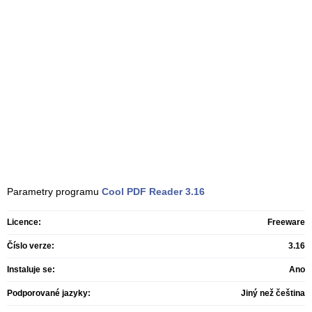
Parametry programu
Cool PDF Reader
3.16
Licence:
Freeware
Číslo verze:
3.16
Instaluje se:
Ano
Podporované jazyky:
Jiný než čeština