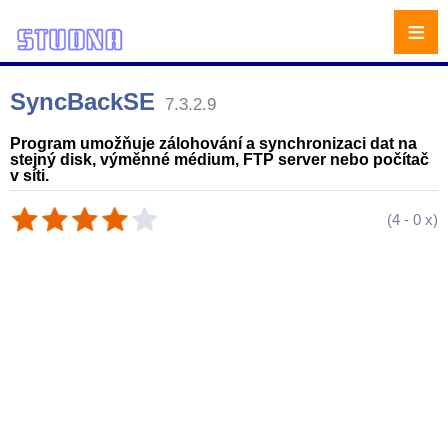
≡
SyncBackSE
7.3.2.9
Program umožňuje zálohování a synchronizaci dat na
stejný disk, výměnné médium, FTP server nebo počítač
v síti.
(
4
-
0
x)