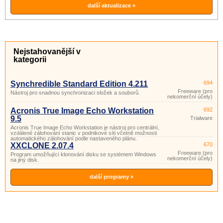
fyzické úrovni.
další aktualizace »
Nejstahovanější v
kategorii
Synchredible Standard Edition 4.211
694
Freeware (pro
Nástroj pro snadnou synchronizaci složek a souborů.
nekomerční účely)
Acronis True Image Echo Workstation
692
9.5
Trialware
Acronis True Image Echo Workstation je nástroj pro centrální,
vzdálené zálohování stanic v podnikové síti včetně možnosti
automatického zálohování podle nastaveného plánu.
XXCLONE 2.07.4
670
Freeware (pro
Program umožňující klonování disku se systémem Windows
nekomerční účely)
na jiný disk.
další programy »