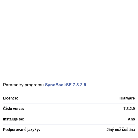
Parametry programu
SyncBackSE
7.3.2.9
Licence:
Trialware
Číslo verze:
7.3.2.9
Instaluje se:
Ano
Podporované jazyky:
Jiný než čeština