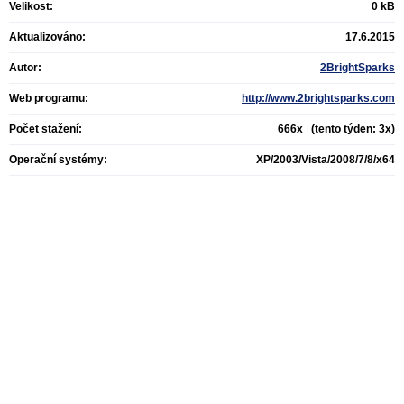
Velikost:
0 kB
Aktualizováno:
17.6.2015
Autor:
2BrightSparks
Web programu:
http://www.2brightsparks.com
Počet stažení:
666x (tento týden: 3x)
Operační systémy:
XP/2003/Vista/2008/7/8/x64