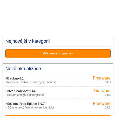
Nejnovější v kategorii
další nové programy »
Nové aktualizace
Freeware
FBackup 6.1
Zálohovací software nabízející možnost
0 kB
ručního nebo automatického zálohování
důležitých dat na libovolné úložiště
Trialware
připojené prostřednictvím USB/Firewire
Drive SnapShot 1.44
nebo v síti, v komprimované podobě
Program umožňující kompletní
0 kB
nebo formou identické kopie.
zálohování vašeho systému a dat
formou obrazu (image) disku.
Freeware
HDClone Free Edition 6.0.7
HDClone umožňuje vytvoření identické
0 kB
kopie dat pevného disku na jiném médiu
(IDE/ATA/SATA, SCSI a USB disk), na