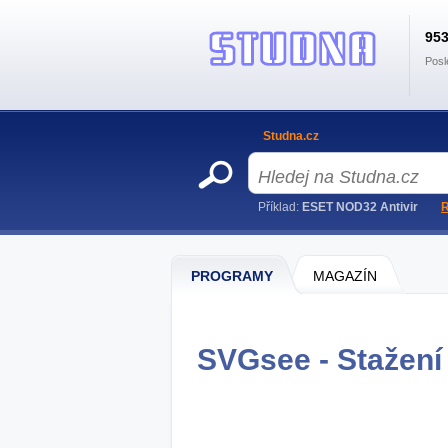
95
Posl
Studna.cz
Příklad:
ESET NOD32 Antivir
R
PROGRAMY
MAGAZÍN
SVGsee - Stažení