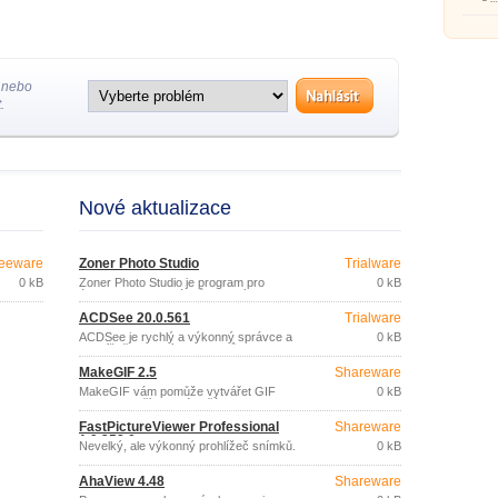
prohlí
prezen
aplika
efektů
úpravu
apod.
 nebo
.
Nové aktualizace
eeware
Zoner Photo Studio
Trialware
0 kB
Zoner Photo Studio je program pro
0 kB
úpravu fotek a obrázků vhodný pro
začátečníky ale i pokročilejší a
ACDSee 20.0.561
Trialware
náročnější uživatele od české
společnosti Zoner. S tímto programem
ACDSee je rychlý a výkonný správce a
0 kB
můžete fotky nejen upravovat, ale
prohlížeč grafických souborů.
získáte i editaci, správu a možnost sdílet
fotografie.
MakeGIF 2.5
Shareware
MakeGIF vám pomůže vytvářet GIF
0 kB
soubory z příkazového řádku v
dávkovém režimu ze snímků formátu
FastPictureViewer Professional
Shareware
BMP, JPEG (JPG), GIF, ICO, PSD,
1.9.358.0
PNG, TGA, PCX, WMF, EMF.
Nevelký, ale výkonný prohlížeč snímků.
0 kB
AhaView 4.48
Shareware