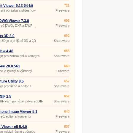
čníky ale i pokročilejší a
ější uživatele od české
it Viewer 6.13 64-bit
721
nosti Zoner. S tímto
žení obrázků a slideshow
Freeware
amem můžete fotky nejen
at, ale získáte i editaci,
 a možnost sdílet fotografie.
DWG Viewer 7.3.0
693
ížeč DWG, DXF a DWF
Freeware
entů spolu s doprovodnými
oubory.
os 3D 3.0
692
s 3D je prohlížeč 3D a 2D
Shareware
y a přehrávač multimédií, s
lným vzhledem uživatelského
edí.
iew 4.48
686
m pro zobrazení a konverzi
Shareware
 řady grafických formátů
, GIF, PNG, BMP, ICO, CUR,
WBMP, XPM, XBM, TGA).
ee 20.0.561
660
e je rychlý a výkonný
Trialware
e a prohlížeč grafických
rů.
ture Utility 8.5
657
ký prohlížeč a editor s
Shareware
rou JPEG, Photo CD, PNG,
PCX, TGA, WMF, multipage
 DCX, MP3, WAV, AVI, MPEG,
IF 2.5
652
 WMV, WMA, CD audio.
IF vám pomůže vytvářet GIF
Shareware
y z příkazového řádku v
vém režimu ze snímků
tu BMP, JPEG (JPG), GIF,
tone Image Viewer 5.1
643
PSD, PNG, TGA, PCX, WMF,
žeč, editor a konvertor
Freeware
ků.
(pro
nekomerční
účely)
 Viewer n5 5.4.0
637
am nabízí různé způsoby
Freeware