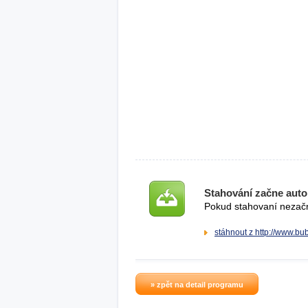
Stahování začne auto
Pokud stahovaní nezačne
stáhnout z http://www.bub
» zpět na detail programu