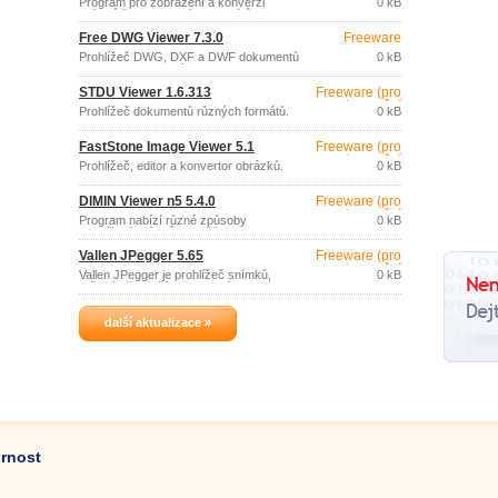
Program pro zobrazení a konverzi
0 kB
snímků řady grafických formátů (JPEG,
GIF, PNG, BMP, ICO, CUR, ANI, WBMP,
Free DWG Viewer 7.3.0
Freeware
XPM, XBM, TGA).
Prohlížeč DWG, DXF a DWF dokumentů
0 kB
spolu s doprovodnými Xref soubory.
STDU Viewer 1.6.313
Freeware (pro
nekomerční
Prohlížeč dokumentů různých formátů.
0 kB
účely)
FastStone Image Viewer 5.1
Freeware (pro
nekomerční
Prohlížeč, editor a konvertor obrázků.
0 kB
účely)
DIMIN Viewer n5 5.4.0
Freeware (pro
nekomerční
Program nabízí různé způsoby
0 kB
účely)
prohlížení snímků, umožňuje tvorbu
prezentací, úpravu velikosti, rotaci,
Vallen JPegger 5.65
Freeware (pro
aplikaci různých grafických filtrů a
nekomerční
efektů, tisk, podporuje dávkovou úpravu
Vallen JPegger je prohlížeč snímků,
0 kB
velikosti a barevné hloubky apod.
účely)
určený především k snadnému
procházení a vyhledávání ve složkách s
velkým množstvím grafických souborů.
další aktualizace »
ornost