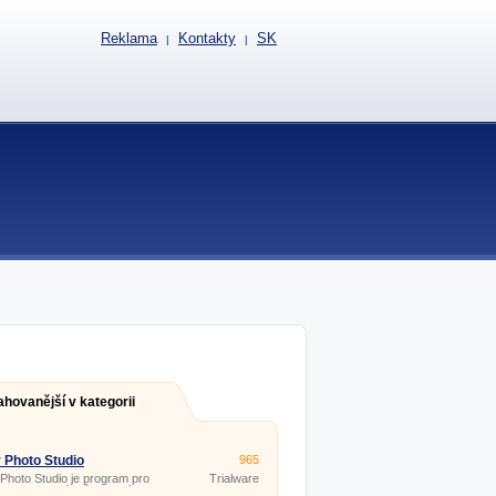
Reklama
Kontakty
SK
|
|
ahovanější v kategorii
 Photo Studio
965
Photo Studio je program pro
Trialware
 fotek a obrázků vhodný pro