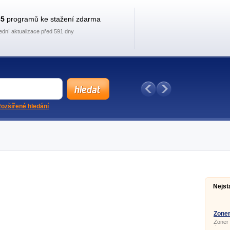
35
programů ke stažení zdarma
ední aktualizace před 591 dny
ozšířené hledání
Nejst
Zoner
Zoner 
úpravu