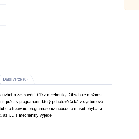
distri
Mandr
Další verze (0)
souvání a zasouvání CD z mechaniky. Obsahuje možnost
jemnit práci s programem, který pohotově čeká v systémové
í tohoto freeware programuse už nebudete muset ohýbat a
t, až CD z mechaniky vyjede.