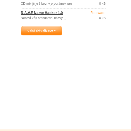
CD měnič je šikovný prográmek pro
0 kB
vysouvání a zasouvání CD z mechaniky.
R.A.V.E Name Hacker 1.0
Freeware
Nebaví vás standardní názvy
0 kB
systémových ikon, jako je například
"Tento počítač", "Koš" nebo "Ovládací
panely"? NameHacker Vám je pomůže
další aktualizace »
snadno změnit.