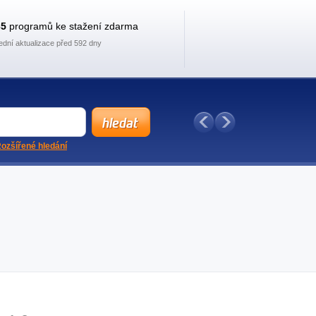
35
programů ke stažení zdarma
ední aktualizace před 592 dny
ozšířené hledání