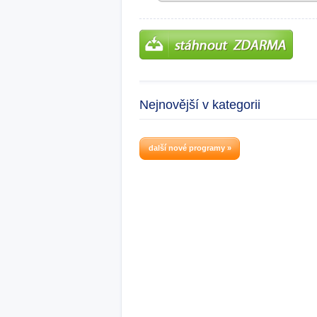
Nejnovější v kategorii
další nové programy »