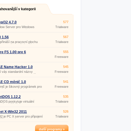
ahovanější v kategorii
p/32 4.7.0
577
dow Server pro Windows
Trialware
0/9X/ME/XP, který lze
at k připojení k hostitelským
mům na kterých běží UNIX,
8 1.56
567
 IBM AIX, HP-UX, Sun Solaris
 přináší na pracovní plochu
Trialware
iný operační systém
s 8 zpět tradiční tlačítko a
ující X Windows System.
tart.
re FS 1.00 pre 6
555
Freeware
.E Name Hacker 1.0
545
 vás standardní názvy
Freeware
ových ikon, jako je například
 počítač", "Koš" nebo
dací panely"? NameHacker
.E CD měnič 1.0
541
e pomůže snadno změnit.
ič je šikovný prográmek pro
Freeware
vání a zasouvání CD z
niky.
etDOS 1.12.2
535
DOS poskytuje virtuální
Trialware
edí umožňující provoz
čního systému DOS a DOS
cí na kapesních počítačích
et X-Win32 2011
526
telefonech SmartPhone se
2 je PC X server pro připojení
Trialware
my Windows CE (2.
ačů se systémem Windows k
erverům jako jsou Sun
s, HP/UX, IBM AIX, SCO,
SD nebo počítačům s různými
další programy »