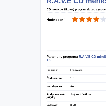
R.A.V.E CD měni
CD měnič je šikovný prográmek pro vysouv
Hodnocení
Parametry programu
R.A.V.E CD měni
1.0
Licence:
Freeware
Číslo verze:
1.0
Instaluje se:
Ano
Podporované
Jiný než čeština
jazyky:
Velikost:
0 kB