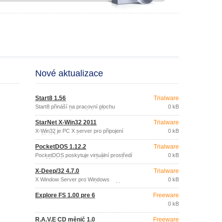
Nové aktualizace
Start8 1.56
Trialware
Start8 přináší na pracovní plochu
0 kB
Windows 8 zpět tradiční tlačítko a menu
Start.
StarNet X-Win32 2011
Trialware
X-Win32 je PC X server pro připojení
0 kB
počítačů se systémem Windows k UNIX
serverům jako jsou Sun Solaris, HP/UX,
PocketDOS 1.12.2
Trialware
IBM AIX, SCO, FreeBSD nebo počítačům
s různými distribucemi Linuxu (Red Hat,
PocketDOS poskytuje virtuální prostředí
0 kB
SuSE, Mandrake apod.
umožňující provoz operačního systému
DOS a DOS aplikací na kapesních
X-Deep/32 4.7.0
Trialware
počítačích nebo telefonech SmartPhone
se systémy Windows CE (2.
X Window Server pro Windows
0 kB
NT/2000/9X/ME/XP, který lze používat k
připojení k hostitelským systémům na
Explore FS 1.00 pre 6
Freeware
kterých běží UNIX, LINUX, IBM AIX, HP-
UX, Sun Solaris nebo jiný operační
0 kB
systém podporující X Windows System.
R.A.V.E CD měnič 1.0
Freeware