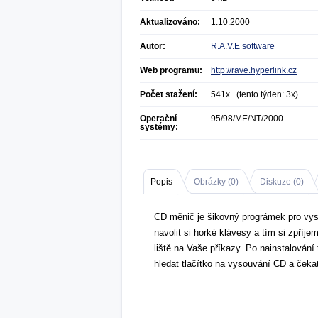
Aktualizováno:
1.10.2000
Autor:
R.A.V.E software
Web programu:
http://rave.hyperlink.cz
Počet stažení:
541x (tento týden: 3x)
Operační
95/98/ME/NT/2000
systémy:
Popis
Obrázky (
0
)
Diskuze (
0
)
CD měnič je šikovný prográmek pro vy
navolit si horké klávesy a tím si zpří
liště na Vaše příkazy. Po nainstalován
hledat tlačítko na vysouvání CD a čeka