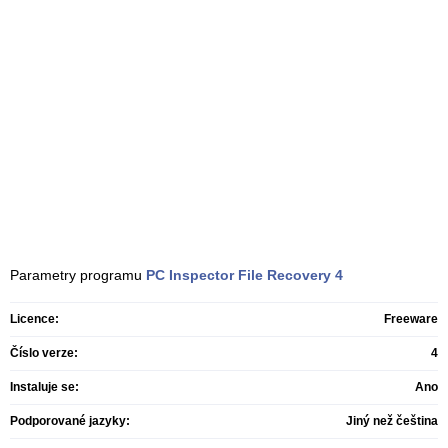
Parametry programu
PC Inspector File Recovery
4
Licence:
Freeware
Číslo verze:
4
Instaluje se:
Ano
Podporované jazyky:
Jiný než čeština