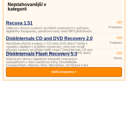
Nejstahovanější v
kategorii
Recuva 1.51
663
Freeware
Utilita pro obnovu souborů nechtěně smazaných z počítače,
digitálního fotoaparátu, paměťové karty nebo MP3 přehrávače.
DiskInternals CD and DVD Recovery 2.0
659
Trialware
Nemůžete přečíst soubory z CD nebo DVD disku? Došlo k
výpadku napájení v průběhu vypalování, nebo jste ztratili
původní soubory po přidání další stopy? DiskInternals CD and
DVD Recovery je řešením pro obnovu dat z CD a DVD disků.
DiskInternals Flash Recovery 5.3
655
Demo
Nástroj pro obnovu digitálních fotografií smazaných
nedopatřením z flash paměťové karty (SmartMedia ,
CompactFlash, Memory Stick, MicroDrive, xD Picture Card
Flash Card, PC Card, …) pevného disku nebo jiného externího
zařízení.
další programy »