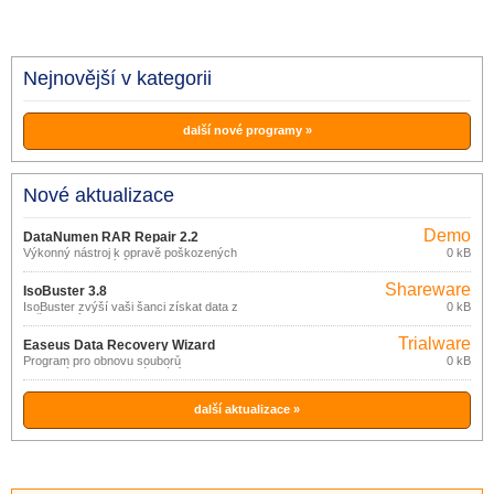
Nejnovější v kategorii
další nové programy »
Nové aktualizace
Demo
DataNumen RAR Repair 2.2
Výkonný nástroj k opravě poškozených
0 kB
RAR a SFX archívů.
Shareware
IsoBuster 3.8
IsoBuster zvýší vaši šanci získat data z
0 kB
poškozených CD, DVD, Blu Ray (BD a
HD DVD) disků.
Trialware
Easeus Data Recovery Wizard
Program pro obnovu souborů
0 kB
10.2.0
ztracených po naformátování disku,
poškození tabulky oddílů, virové nákaze,
smazání a vysypání koše apod.
další aktualizace »