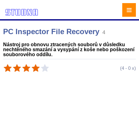
≡
PC Inspector File Recovery
4
Nástroj pro obnovu ztracených souborů v důsledku
nechtěného smazání a vysypání z koše nebo poškození
souborového oddílu.
(
4
-
0
x)