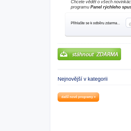
Chcete vědět o všech novinkác
programu
Panel rýchleho spu
Přihlašte se k odběru zdarma...
Nejnovější v kategorii
další nové programy »