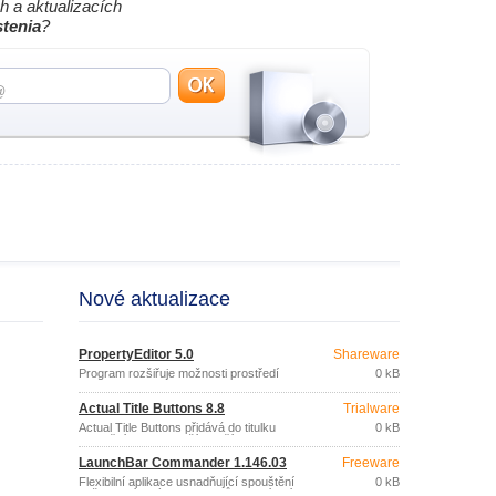
h a aktualizacích
stenia
?
Nové aktualizace
PropertyEditor 5.0
Shareware
Program rozšiřuje možnosti prostředí
0 kB
Windows.
Actual Title Buttons 8.8
Trialware
Actual Title Buttons přidává do titulku
0 kB
aplikačních oken další 4 tlačítka
umožňující další operace s okny: aplikaci
LaunchBar Commander 1.146.03
Freeware
transparentnosti, „srolování“ okna,
minimalizaci do oznamovací oblasti
Flexibilní aplikace usnadňující spouštění
0 kB
hlavního panelu, uzamčení nad ostatními
vašich oblíbených programů a otevíraní