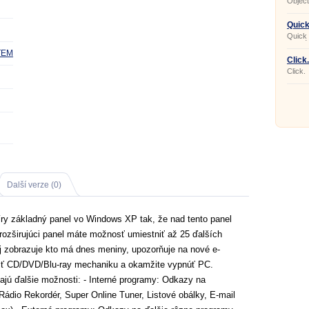
Object
(dock)
pro sn
otevír
Quick
Quick 
rychlé
aplika
STEM
dokum
Click.
webový
Click.
menu.
Další verze (0)
íry základný panel vo Windows XP tak, že nad tento panel
rozširujúci panel máte možnosť umiestniť až 25 ďalších
j zobrazuje kto má dnes meniny, upozorňuje na nové e-
oriť CD/DVD/Blu-ray mechaniku a okamžite vypnúť PC.
ú ďalšie možnosti: - Interné programy: Odkazy na
dio Rekordér, Super Online Tuner, Listové obálky, E-mail