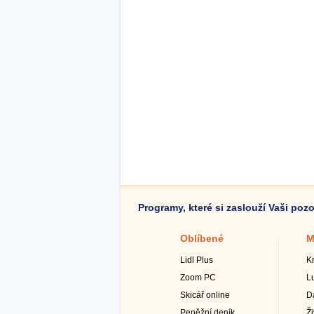
Programy, které si zaslouží Vaši poz
Oblíbené
M
Lidl Plus
K
Zoom PC
L
Skicář online
D
Peněžní deník
Ž