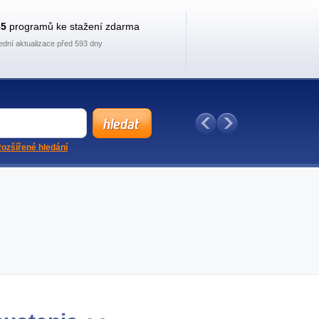
35
programů ke stažení zdarma
ední aktualizace před 593 dny
ozšířené hledání