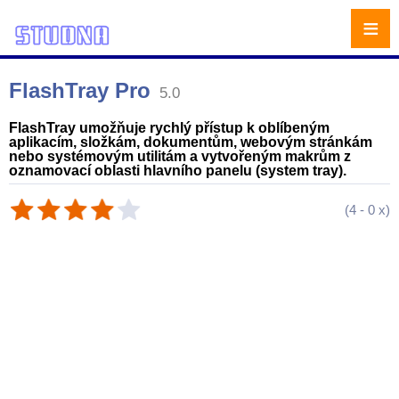
≡
FlashTray Pro
5.0
FlashTray umožňuje rychlý přístup k oblíbeným
aplikacím, složkám, dokumentům, webovým stránkám
nebo systémovým utilitám a vytvořeným makrům z
oznamovací oblasti hlavního panelu (system tray).
(
4
-
0
x)