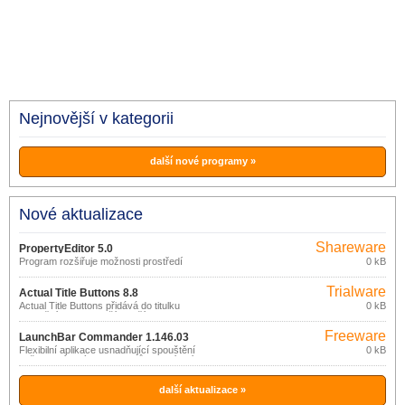
Nejnovější v kategorii
další nové programy »
Nové aktualizace
Shareware
PropertyEditor 5.0
Program rozšiřuje možnosti prostředí
0 kB
Windows.
Trialware
Actual Title Buttons 8.8
Actual Title Buttons přidává do titulku
0 kB
aplikačních oken další 4 tlačítka
umožňující další operace s okny: aplikaci
Freeware
transparentnosti, „srolování“ okna,
LaunchBar Commander 1.146.03
minimalizaci do oznamovací oblasti
Flexibilní aplikace usnadňující spouštění
0 kB
hlavního panelu, uzamčení nad ostatními
vašich oblíbených programů a otevíraní
otevřenými okny.
složek dokumentů.
další aktualizace »