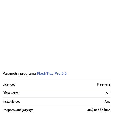
Parametry programu
FlashTray Pro
5.0
Licence:
Freeware
Číslo verze:
5.0
Instaluje se:
Ano
Podporované jazyky:
Jiný než čeština