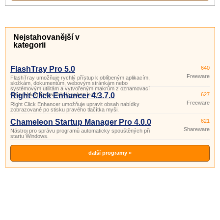
Nejstahovanější v
kategorii
FlashTray Pro 5.0
640
Freeware
FlashTray umožňuje rychlý přístup k oblíbeným aplikacím,
složkám, dokumentům, webovým stránkám nebo
systémovým utilitám a vytvořeným makrům z oznamovací
oblasti hlavního panelu (system tray).
Right Click Enhancer 4.3.7.0
627
Freeware
Right Click Enhancer umožňuje upravit obsah nabídky
zobrazované po stisku pravého tlačítka myši.
Chameleon Startup Manager Pro 4.0.0
621
Shareware
Nástroj pro správu programů automaticky spouštěných při
startu Windows.
další programy »