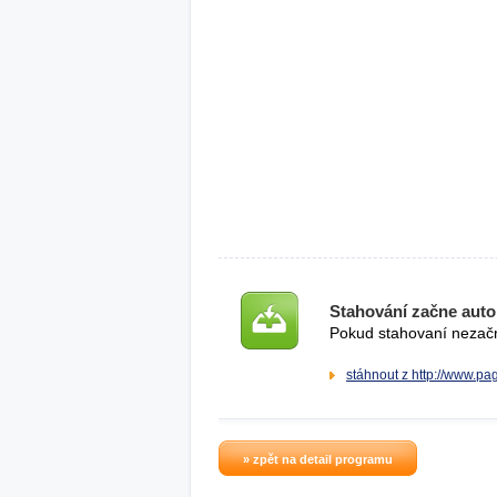
Stahování začne auto
Pokud stahovaní nezačne
stáhnout z http://www.p
» zpět na detail programu