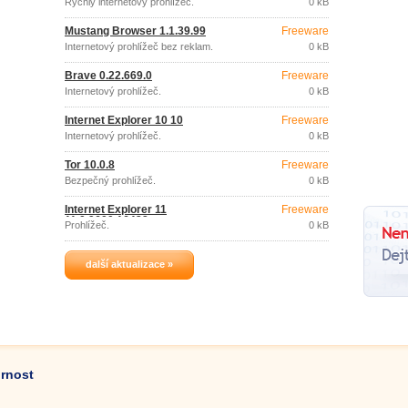
Rychlý internetový prohlížeč.
0 kB
Mustang Browser 1.1.39.99
Freeware
Internetový prohlížeč bez reklam.
0 kB
Brave 0.22.669.0
Freeware
Internetový prohlížeč.
0 kB
Internet Explorer 10 10
Freeware
Internetový prohlížeč.
0 kB
Tor 10.0.8
Freeware
Bezpečný prohlížeč.
0 kB
Internet Explorer 11
Freeware
11.0.9600.16428
Prohlížeč.
0 kB
další aktualizace »
ornost