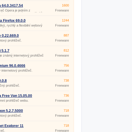
 64.0.3417.54
1600
žeč Opera je jedním z
Freeware
ných internetových prohlížečů
tě. Množství funkcí, neustálá
e, vylepšování a pečlivé
la Firefox 69.0.0
1244
ání dostaly Operu do
livý, rychlý a flexibilní webový
Freeware
mí milionů uživatelů internetu.
žeč Mozilla Firefox se stále
a předních příčkách v
nosti prohlížečů. Bezpečnost,
 0.22.669.0
887
a a možnost přizpůsobení
etový prohlížeč.
Freeware
 jedinými vlastnostmi, pro
tam stále zůstává.
 5.1.7
812
 je známý internetový prohlížeč
Freeware
ple, který si nyní můžete
ut také do počítačů s
čním systémem Windows.
mium 96.0.4666
756
 internetový prohlížeč.
Freeware
0.0.8
738
ný prohlížeč.
Freeware
 Free Vpn 15.05.00
736
mní prohlížeč webu.
Freeware
on 5.2.7.5000
718
etový prohlížeč.
Freeware
net Explorer 11
718
9600.16428
žeč.
Freeware