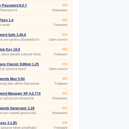
y Password 8.0.7
694
 Password 6.
Shareware
Pass 1.4
693
 hesiel
Freeware
ord Safe 3.40.0
663
m pro správu uživatelských
Open source
 hesel (generování
(gpl)
čných hesel, různé způsoby
í,…).
isk Key 10.0
655
ka, která dokáže zobrazit hesla
Freeware
vaná řetězcem znaků
***&quot;.
ss Classic Edition 1.25
654
čný správce hesel.
Open source
(gpl)
words Max 5.94
652
ords Max (dříve Passwords
Trialware
umožňuje libovolnému počtu
elů (dle zakoupené licence)
t hesla, uživatelská jména a
word Manager XP 4.0.774
641
informace v šifrovaném
am určený pro bezpečné
Shareware
u (Blowfish, Triple DES, DES,
ní důvěrných informací
HS, RC4, Safer, Standard).
ašovacích jmen, hesel, PIN
čísel kreditních karet, apod.
ords Generator 3.28
641
am pro snadné generování
Shareware
h hesel.
ass 3.1.95
638
 správce hesel umožňující
Freeware