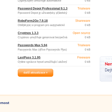
LogonExpert umožňuje automatické
0 kB
přihlašování do systému Windows.
Password Depot Professional 9.1.3
Trialware
Password Depot je uživatelsky přátelský
0 kB
nástroj pro bezpečnou správu a úschovu
hesel.
RoboForm2Go 7.9.18
Shareware
Oblíbili jste si program pro automatické
0 kB
vyplňování webových formulářů a
správu hesel RoboForm? Potom jistě
Cryptnos 1.3.3
Open source
uvítáte jeho přenosnou verzi
(gpl)
RoboForm2Go (dříve Pass2Go).
Cryptnos umožňuje generovat bezpečná
0 kB
hesla unikátní pro každý web.
Passwords Max 5.94
Trialware
Passwords Max (dříve Passwords Plus)
0 kB
umožňuje libovolnému počtu uživatelů
(dle zakoupené licence) ukládat hesla,
LastPass 3.1.95
Freeware
uživatelská jména a další informace v
šifrovaném souboru (Blowfish, Triple
Online správce hesel umožňující uložení
0 kB
DES, DES, MDC/SHS, RC4, Safer,
všech uživatelských jmen a hesel, které
Standard).
používáte při přihlašování k různým
webovým službám, v zabezpečené
další aktualizace »
schránce na serveru provozovatele
služby, pod jedním master heslem.
ornost