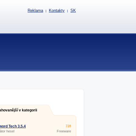
Reklama
Kontakty
SK
|
|
ahovanější v kategorii
ord Tech 3.5.4
728
tor hesel
Freeware