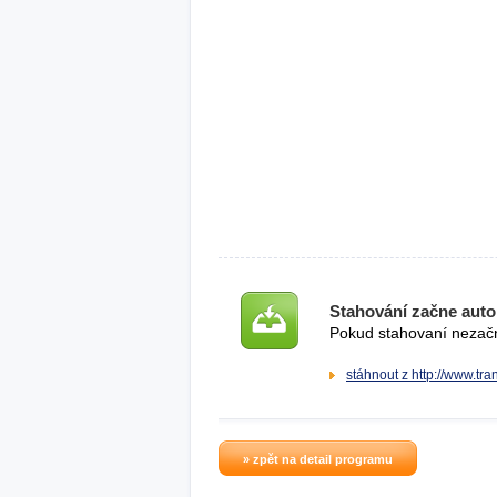
Stahování začne auto
Pokud stahovaní nezačne
stáhnout z http://www.tr
» zpět na detail programu