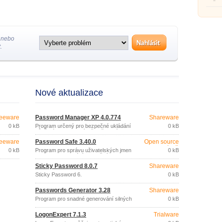
uložen
hesel,
přihl
služb
na ser
pod je
 nebo
.
Nové aktualizace
eeware
Password Manager XP 4.0.774
Shareware
0 kB
Program určený pro bezpečné ukládání
0 kB
důvěrných informací (přihlašovacích
jmen, hesel, PIN kódů, čísel kreditních
eeware
Password Safe 3.40.0
Open source
karet, apod.
(gpl)
0 kB
Program pro správu uživatelských jmen
0 kB
a hesel (generování bezpečných hesel,
různé způsoby třídění,…).
Sticky Password 8.0.7
Shareware
Sticky Password 6.
0 kB
Passwords Generator 3.28
Shareware
Program pro snadné generování silných
0 kB
hesel.
LogonExpert 7.1.3
Trialware