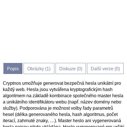
Popis
Obrázky (
1
)
Diskuze (
0
)
Další verze (0)
Cryptnos umožňuje generovat bezpečná hesla unikátní pro
každý web. Hesla jsou vytvářena kryptografickým hash
algoritmem na základě kombinace společného master hesla
a unikátního identifikátoru webu (např. název domény nebo
služby). Podporována je možnost volby řady parametrů
hesel (délka generovaného hesla, hash algoritmus, počet
iterací, zahrnuté znaky, …). Master heslo ani vygenerovaná
hesla nejsou nikde ukládána. Heslo vygenerované pro určitý