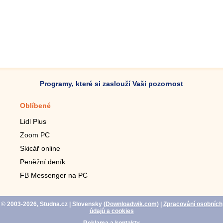
Programy, které si zaslouží Vaši pozornost
Oblíbené
Mobilní aplikace
Lidl Plus
Krokoměr do mobilu
Zoom PC
Lupa do mobilu
Skicář online
Dálkový TV ovladač
Peněžní deník
Živé tapety do mobilu
FB Messenger na PC
Mariáš do mobilu
© 2003-2026, Studna.cz
| Slovensky (
Downloadwik.com
)
|
Zpracování osobních
údajů a cookies