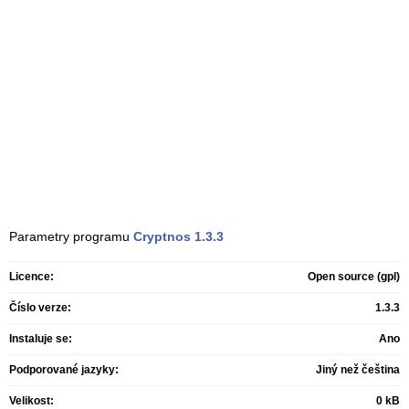
Parametry programu
Cryptnos
1.3.3
Licence:
Open source (gpl)
Číslo verze:
1.3.3
Instaluje se:
Ano
Podporované jazyky:
Jiný než čeština
Velikost:
0 kB