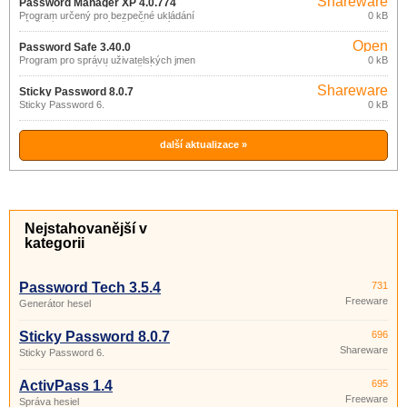
Shareware
Password Manager XP 4.0.774
Program určený pro bezpečné ukládání
0 kB
důvěrných informací (přihlašovacích
jmen, hesel, PIN kódů, čísel kreditních
Open
karet, apod.
Password Safe 3.40.0
source
Program pro správu uživatelských jmen
0 kB
a hesel (generování bezpečných hesel,
(gpl)
různé způsoby třídění,…).
Shareware
Sticky Password 8.0.7
Sticky Password 6.
0 kB
další aktualizace »
Nejstahovanější v
kategorii
Password Tech 3.5.4
731
Freeware
Generátor hesel
Sticky Password 8.0.7
696
Shareware
Sticky Password 6.
ActivPass 1.4
695
Freeware
Správa hesiel