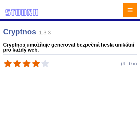
≡
Cryptnos
1.3.3
Cryptnos umožňuje generovat bezpečná hesla unikátní
pro každý web.
(
4
-
0
x)