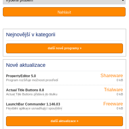
Nejnovější v kategorii
další nové programy »
Nové aktualizace
Shareware
PropertyEditor 5.0
Program rozšiřuje možnosti prostředí
0 kB
Windows.
Trialware
Actual Title Buttons 8.8
Actual Title Buttons přidává do titulku
0 kB
aplikačních oken další 4 tlačítka
umožňující další operace s okny: aplikaci
Freeware
transparentnosti, „srolování“ okna,
LaunchBar Commander 1.146.03
minimalizaci do oznamovací oblasti
Flexibilní aplikace usnadňující spouštění
0 kB
hlavního panelu, uzamčení nad ostatními
vašich oblíbených programů a otevíraní
otevřenými okny.
složek dokumentů.
další aktualizace »