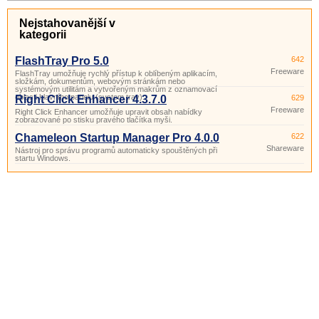
Nejstahovanější v
kategorii
FlashTray Pro 5.0
642
Freeware
FlashTray umožňuje rychlý přístup k oblíbeným aplikacím,
složkám, dokumentům, webovým stránkám nebo
systémovým utilitám a vytvořeným makrům z oznamovací
oblasti hlavního panelu (system tray).
Right Click Enhancer 4.3.7.0
629
Freeware
Right Click Enhancer umožňuje upravit obsah nabídky
zobrazované po stisku pravého tlačítka myši.
Chameleon Startup Manager Pro 4.0.0
622
Shareware
Nástroj pro správu programů automaticky spouštěných při
startu Windows.