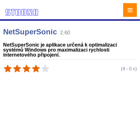
≡
NetSuperSonic
2.60
NetSuperSonic je aplikace určená k optimalizaci
systémů Windows pro maximalizaci rychlosti
internetového připojení.
(
4
-
0
x)