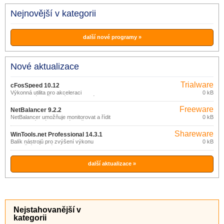
Nejnovější v kategorii
další nové programy »
Nové aktualizace
Trialware
cFosSpeed 10.12
Výkonná utilita pro akceleraci
0 kB
internetového připojení realizovaného
prostřednictvím DSL, kabelu, ISDN.
Freeware
NetBalancer 9.2.2
NetBalancer umožňuje monitorovat a řídit
0 kB
rychlost síťového datového přenosu
jednotlivých aplikací.
Shareware
WinTools.net Professional 14.3.1
Balík nástrojů pro zvýšení výkonu
0 kB
operačního systému.
další aktualizace »
Nejstahovanější v
kategorii