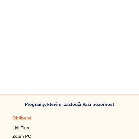
Programy, které si zaslouží Vaši pozornost
Oblíbené
Mobilní aplikace
Lidl Plus
Krokoměr do mobilu
Zoom PC
Lupa do mobilu