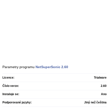
Parametry programu
NetSuperSonic
2.60
Licence:
Trialware
Číslo verze:
2.60
Instaluje se:
Ano
Podporované jazyky:
Jiný než čeština