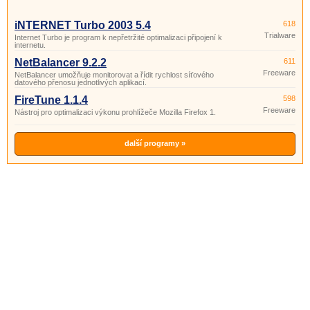
iNTERNET Turbo 2003 5.4
618
Trialware
Internet Turbo je program k nepřetržité optimalizaci připojení k
internetu.
NetBalancer 9.2.2
611
Freeware
NetBalancer umožňuje monitorovat a řídit rychlost síťového
datového přenosu jednotlivých aplikací.
FireTune 1.1.4
598
Freeware
Nástroj pro optimalizaci výkonu prohlížeče Mozilla Firefox 1.
další programy »