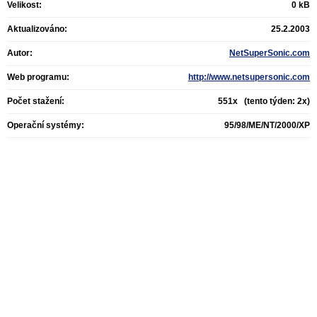
Velikost:
0 kB
Aktualizováno:
25.2.2003
Autor:
NetSuperSonic.com
Web programu:
http://www.netsupersonic.com
Počet stažení:
551x (tento týden: 2x)
Operační systémy:
95/98/ME/NT/2000/XP