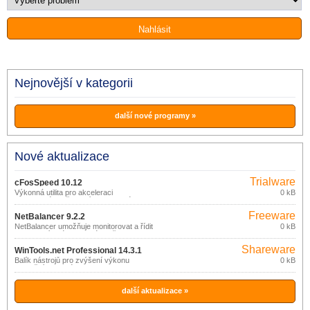
Nejnovější v kategorii
další nové programy »
Nové aktualizace
Trialware
cFosSpeed 10.12
Výkonná utilita pro akceleraci
0 kB
internetového připojení realizovaného
prostřednictvím DSL, kabelu, ISDN.
Freeware
NetBalancer 9.2.2
NetBalancer umožňuje monitorovat a řídit
0 kB
rychlost síťového datového přenosu
jednotlivých aplikací.
Shareware
WinTools.net Professional 14.3.1
Balík nástrojů pro zvýšení výkonu
0 kB
operačního systému.
další aktualizace »