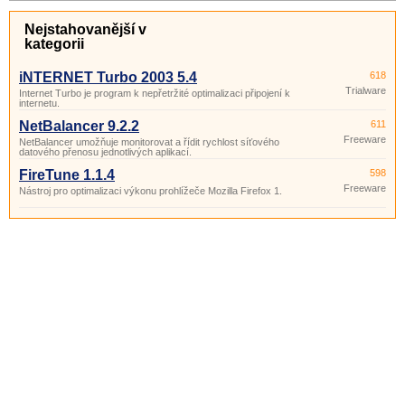
Nejstahovanější v
kategorii
iNTERNET Turbo 2003 5.4
618
Trialware
Internet Turbo je program k nepřetržité optimalizaci připojení k
internetu.
NetBalancer 9.2.2
611
Freeware
NetBalancer umožňuje monitorovat a řídit rychlost síťového
datového přenosu jednotlivých aplikací.
FireTune 1.1.4
598
Freeware
Nástroj pro optimalizaci výkonu prohlížeče Mozilla Firefox 1.