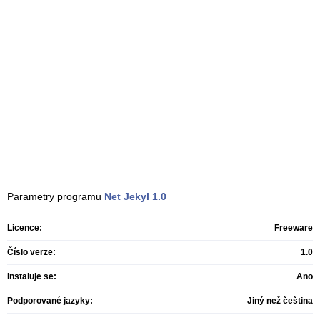
Parametry programu
Net Jekyl
1.0
Licence:
Freeware
Číslo verze:
1.0
Instaluje se:
Ano
Podporované jazyky:
Jiný než čeština