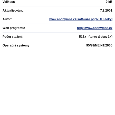
Velikost:
0 kB
Aktualizováno:
7.2.2001
Autor:
www.anonymne.cz/software.phpNULLJekyl
Web programu:
http://www.anonymne.cz
Počet stažení:
513x (tento týden: 1x)
Operační systémy:
95/98/ME/NT/2000