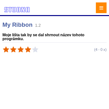
≡
My Ribbon
1.2
Moje lišta tak by se dal shrnout název tohoto
prográmku.
(
4
-
0
x)