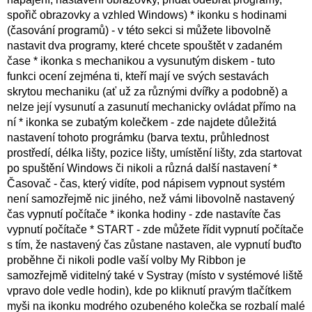
spořič obrazovky a vzhled Windows) * ikonku s hodinami
(časování programů) - v této sekci si můžete libovolně
nastavit dva programy, které chcete spouštět v zadaném
čase * ikonka s mechanikou a vysunutým diskem - tuto
funkci ocení zejména ti, kteří mají ve svých sestavách
skrytou mechaniku (ať už za různými dvířky a podobně) a
nelze její vysunutí a zasunutí mechanicky ovládat přímo na
ní * ikonka se zubatým kolečkem - zde najdete důležitá
nastavení tohoto prográmku (barva textu, průhlednost
prostředí, délka lišty, pozice lišty, umístění lišty, zda startovat
po spuštění Windows či nikoli a různá další nastavení *
Časovač - čas, který vidíte, pod nápisem vypnout systém
není samozřejmě nic jiného, než vámi libovolně nastavený
čas vypnutí počítače * ikonka hodiny - zde nastavíte čas
vypnutí počítače * START - zde můžete řídit vypnutí počítače
s tím, že nastavený čas zůstane nastaven, ale vypnutí buďto
proběhne či nikoli podle vaší volby My Ribbon je
samozřejmě viditelný také v Systray (místo v systémové liště
vpravo dole vedle hodin), kde po kliknutí pravým tlačítkem
myši na ikonku modrého ozubeného kolečka se rozbalí malé