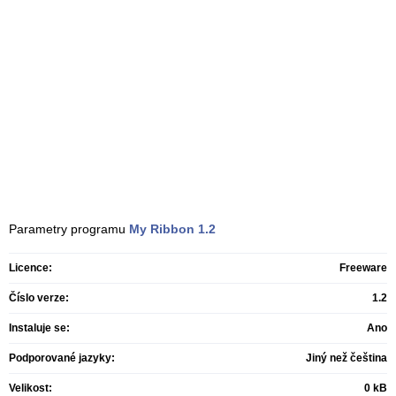
Parametry programu
My Ribbon
1.2
Licence:
Freeware
Číslo verze:
1.2
Instaluje se:
Ano
Podporované jazyky:
Jiný než čeština
Velikost:
0 kB