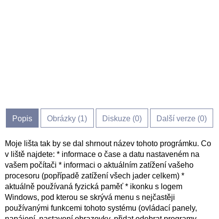
Popis
Obrázky (
1
)
Diskuze (
0
)
Další verze (0)
Moje lišta tak by se dal shrnout název tohoto prográmku. Co
v liště najdete: * informace o čase a datu nastaveném na
vašem počítači * informaci o aktuálním zatížení vašeho
procesoru (popřípadě zatížení všech jader celkem) *
aktuálně používaná fyzická paměť * ikonku s logem
Windows, pod kterou se skrývá menu s nejčastěji
používanými funkcemi tohoto systému (ovládací panely,
napájení, nastavení obrazovky, přidat odebrat programy,