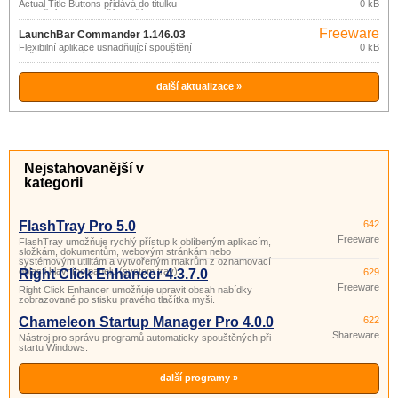
Actual Title Buttons přidává do titulku
0 kB
aplikačních oken další 4 tlačítka
umožňující další operace s okny: aplikaci
Freeware
transparentnosti, „srolování“ okna,
LaunchBar Commander 1.146.03
minimalizaci do oznamovací oblasti
Flexibilní aplikace usnadňující spouštění
0 kB
hlavního panelu, uzamčení nad ostatními
vašich oblíbených programů a otevíraní
otevřenými okny.
složek dokumentů.
další aktualizace »
Nejstahovanější v
kategorii
FlashTray Pro 5.0
642
Freeware
FlashTray umožňuje rychlý přístup k oblíbeným aplikacím,
složkám, dokumentům, webovým stránkám nebo
systémovým utilitám a vytvořeným makrům z oznamovací
oblasti hlavního panelu (system tray).
Right Click Enhancer 4.3.7.0
629
Freeware
Right Click Enhancer umožňuje upravit obsah nabídky
zobrazované po stisku pravého tlačítka myši.
Chameleon Startup Manager Pro 4.0.0
622
Shareware
Nástroj pro správu programů automaticky spouštěných při
startu Windows.
další programy »