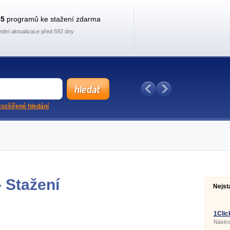
35
programů ke stažení zdarma
ední aktualizace před 592 dny
ozšířené hledání
 Stažení
Nejst
1Clic
Nástro
DVD fi