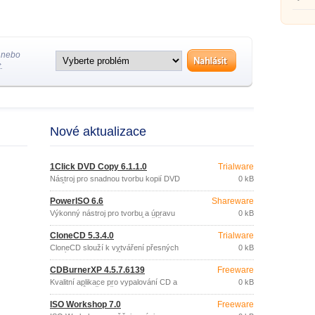
CD/DV
formát
…).
 nebo
.
Nové aktualizace
1Click DVD Copy 6.1.1.0
Trialware
Nástroj pro snadnou tvorbu kopií DVD
0 kB
filmů.
PowerISO 6.6
Shareware
Výkonný nástroj pro tvorbu a úpravu
0 kB
CD/DVD/BD image souborů většiny
formátů (ISO, BIN, NRG, CDI, DAA, …).
CloneCD 5.3.4.0
Trialware
CloneCD slouží k vytváření přesných
0 kB
kopií CD i DVD disků.
CDBurnerXP 4.5.7.6139
Freeware
Kvalitní aplikace pro vypalování CD a
0 kB
DVD disků, včetně Blu-Ray a HD-DVD
disků.
ISO Workshop 7.0
Freeware