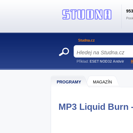
95
Posl
Studna.cz
Příklad:
ESET NOD32 Antivir
R
PROGRAMY
MAGAZÍN
MP3 Liquid Burn -