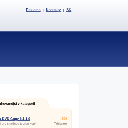
Reklama
Kontakty
SK
|
|
ahovanější v kategorii
k DVD Copy 6.1.1.0
704
j pro snadnou tvorbu kopií
Trialware
lmů.