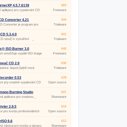
rnerXP 4.5.7.6139
683
ní aplikace pro vypalování CD
Freeware
disků, včetně Blu-Ray a HD-
isků.
D Converter 4.21
644
D Converter je program pro
Trialware
 vlastních audio CD z
ných MP3 nahrávek nebo
b na více audio CD discích.
CD 5.3.4.0
641
D slouží k vytváření
Trialware
ch kopií CD i DVD disků.
e@ ISO Burner 3.0
640
m umožňuje vypálit ISO image
Freeware
r na CD, DVD (DVD-R,
, DVD-RW, DL DVD+RW, HD
nebo Blu-ray disk.
ovač CD 2.0
636
autora: &quot;Úplně nová
Trialware
programu která již podporuje
a obaly DVD, Booklety a
řejmně standardní obaly CD
Recorder 0.53
628
 etiket.
re pro snadné vypalování CD
Open source
disků.
(gpl)
mpoo Burning Studio
621
6
ná aplikace pro snadnou
Shareware
 DVD, CD a Blu-Ray disků.
yler 2.9.5
616
ce pro tvorbu profesionálních
Open source
interaktivním menu.
(gpl)
ISO 6.6
612
ý nástroj pro tvorbu a úpravu
Shareware