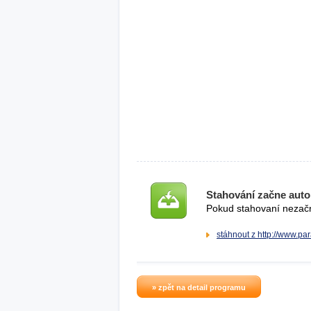
Stahování začne auto
Pokud stahovaní nezačne
stáhnout z http://www.p
» zpět na detail programu