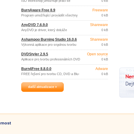
ISO Workshop umožňuje práci se
0 kB
soubory obrazů CD, DVD nebo BD
disků: extrakci souborů a složek,
BurnAware Free 8.9
Freeware
konverzi do formátu ISO nebo BIN,
vypalování ISO nebo CUE/BIN obrazů
Program umožňující provádět všechny
0 kB
na disk.
obvyklé operace spojené s vypalováním
CD, DVD a Blu-ray disků: zápis na
AnyDVD 7.6.9.0
Shareware
všechny typy CD/DVD/Blu-Ray disků,
tvorba zvukových CD a DVD video
AnyDVD je driver, který dokáže
0 kB
disků, tvorba a vypalování obrazů disků,
automaticky, na pozadí, dešifrovat DVD
kopírování CD a DVD disků, tvorba
filmy i chráněná zvuková CD tak, že se
bootovacích disků.
Ashampoo Burning Studio 16.0.6
Shareware
jeví všem aplikacím i systému Windows
jako nechráněná a bez nastaveného
Výkonná aplikace pro snadnou tvorbu
0 kB
kódu regionu.
DVD, CD a Blu-Ray disků.
DVDStyler 2.9.5
Open source
(gpl)
Aplikace pro tvorbu profesionálních DVD
0 kB
s interaktivním menu.
Burn4Free 8.8.0.0
Adware
FREE řešení pro tvorbu CD, DVD a Blu-
0 kB
ray disků.
další aktualizace »
ornost