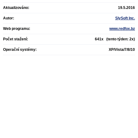
Aktualizováno:
19.5.2016
Autor:
SlySoft Inc.
Web programu:
www.redfox.bz
Počet stažení:
641x (tento týden: 2x)
Operační systémy:
XP/Vista/7/8/10