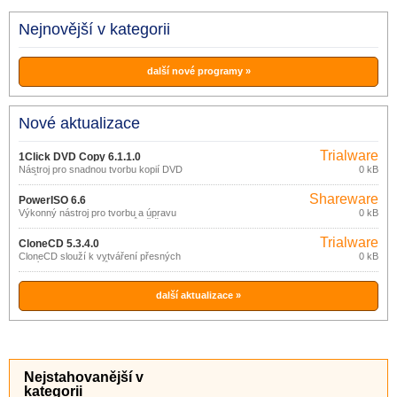
Nejnovější v kategorii
další nové programy »
Nové aktualizace
Trialware
1Click DVD Copy 6.1.1.0
Nástroj pro snadnou tvorbu kopií DVD
0 kB
filmů.
Shareware
PowerISO 6.6
Výkonný nástroj pro tvorbu a úpravu
0 kB
CD/DVD/BD image souborů většiny
formátů (ISO, BIN, NRG, CDI, DAA, …).
Trialware
CloneCD 5.3.4.0
CloneCD slouží k vytváření přesných
0 kB
kopií CD i DVD disků.
další aktualizace »
Nejstahovanější v
kategorii