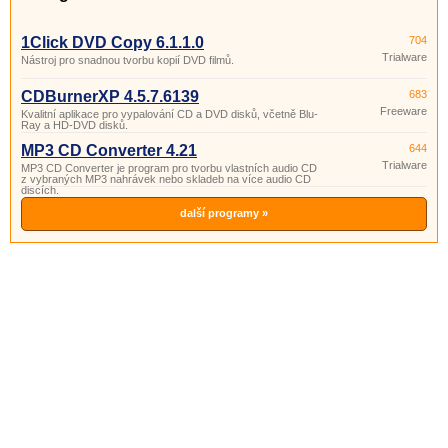
1Click DVD Copy 6.1.1.0
704
Trialware
Nástroj pro snadnou tvorbu kopií DVD filmů.
CDBurnerXP 4.5.7.6139
683
Freeware
Kvalitní aplikace pro vypalování CD a DVD disků, včetně Blu-
Ray a HD-DVD disků.
MP3 CD Converter 4.21
644
Trialware
MP3 CD Converter je program pro tvorbu vlastních audio CD
z vybraných MP3 nahrávek nebo skladeb na více audio CD
discích.
další programy »