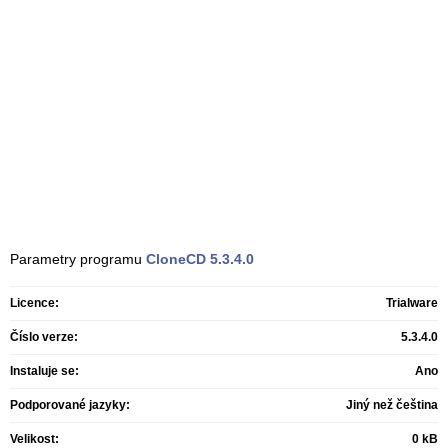
Parametry programu
CloneCD
5.3.4.0
Licence:
Trialware
Číslo verze:
5.3.4.0
Instaluje se:
Ano
Podporované jazyky:
Jiný než čeština
Velikost:
0 kB