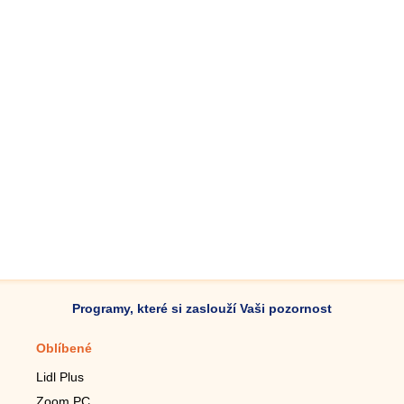
Programy, které si zaslouží Vaši pozornost
Oblíbené
Mobilní aplikace
Lidl Plus
Krokoměr do mobilu
Zoom PC
Lupa do mobilu