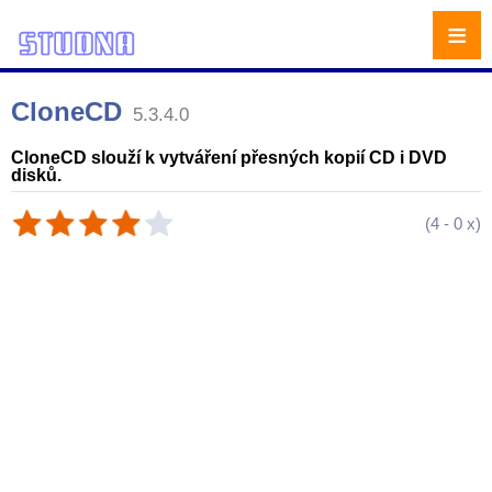
≡
CloneCD
5.3.4.0
CloneCD slouží k vytváření přesných kopií CD i DVD
disků.
(
4
-
0
x)