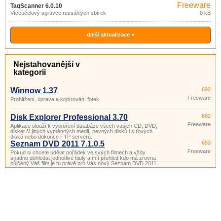
Freeware
úpravu ID3v1 a ID3v2.
TagScanner 6.0.10
Víceúčelový správce rozsáhlých sbírek
0 kB
hudebních titulů.
další aktualizace »
Nejstahovanější v
kategorii
Winnow 1.37
692
Freeware
Prohlížení, úprava a kopírování fotek
Disk Explorer Professional 3.70
682
Freeware
Aplikace slouží k vytvoření databáze všech vašich CD, DVD,
disket či jiných výměnných medií, pevných disků i síťových
disků nebo dokonce FTP serverů.
Seznam DVD 2011 7.1.0.5
653
Freeware
Pokud si chcete udělat pořádek ve svých filmech a vždy
snadno dohledat jednotlivé tituly a mít přehled kdo má zrovna
půjčený Váš film je tu právě pro Vás nový Seznam DVD 2011.