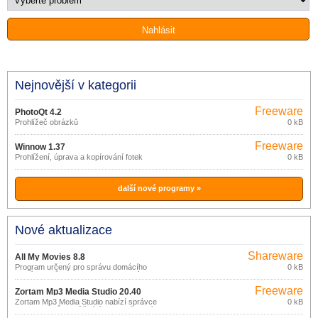
Nejnovější v kategorii
Freeware
PhotoQt 4.2
Prohlížeč obrázků
0 kB
Freeware
Winnow 1.37
Prohlížení, úprava a kopírování fotek
0 kB
další nové programy »
Nové aktualizace
Shareware
All My Movies 8.8
Program určený pro správu domácího
0 kB
archívu filmů na DVD nebo CD discích,
VHS páskách apod.
Freeware
Zortam Mp3 Media Studio 20.40
Zortam Mp3 Media Studio nabízí správce
0 kB
MP3 souborů umožňující jejich zařazení
do knihovny a vyhledávání, nástroj pro