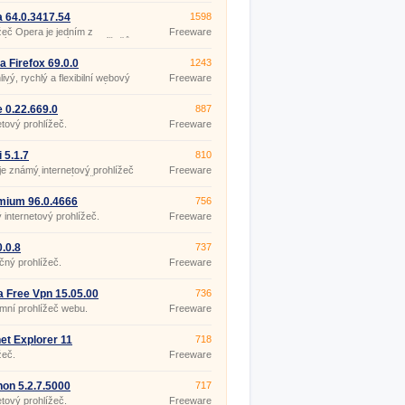
 64.0.3417.54
1598
žeč Opera je jedním z
Freeware
ných internetových prohlížečů
tě. Množství funkcí, neustálá
e, vylepšování a pečlivé
la Firefox 69.0.0
1243
ání dostaly Operu do
livý, rychlý a flexibilní webový
Freeware
mí milionů uživatelů internetu.
žeč Mozilla Firefox se stále
a předních příčkách v
nosti prohlížečů. Bezpečnost,
 0.22.669.0
887
a a možnost přizpůsobení
etový prohlížeč.
Freeware
 jedinými vlastnostmi, pro
tam stále zůstává.
 5.1.7
810
 je známý internetový prohlížeč
Freeware
ple, který si nyní můžete
ut také do počítačů s
čním systémem Windows.
mium 96.0.4666
756
 internetový prohlížeč.
Freeware
0.0.8
737
ný prohlížeč.
Freeware
 Free Vpn 15.05.00
736
mní prohlížeč webu.
Freeware
net Explorer 11
718
9600.16428
žeč.
Freeware
on 5.2.7.5000
717
etový prohlížeč.
Freeware