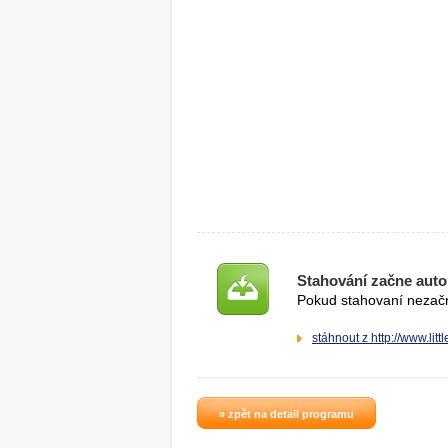
Stahování začne auto
Pokud stahovaní nezačne
stáhnout z http://www.lit
» zpět na detail programu