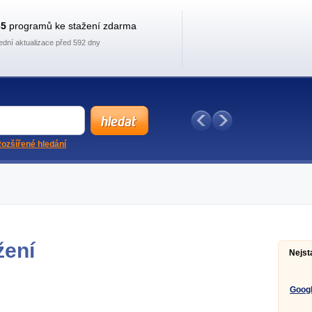
35
programů ke stažení zdarma
ední aktualizace před 592 dny
ozšířené hledání
žení
Nejst
Goog