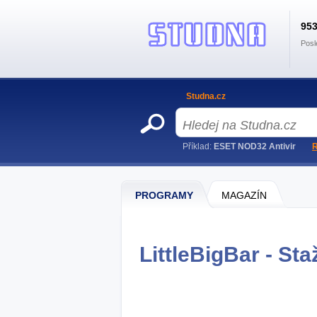
95
Posl
Studna.cz
Příklad:
ESET NOD32 Antivir
R
PROGRAMY
MAGAZÍN
LittleBigBar - Sta