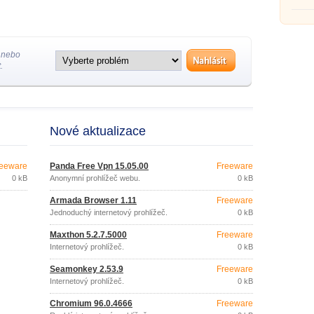
 nebo
.
Nové aktualizace
eeware
Panda Free Vpn 15.05.00
Freeware
0 kB
Anonymní prohlížeč webu.
0 kB
Armada Browser 1.11
Freeware
Jednoduchý internetový prohlížeč.
0 kB
Maxthon 5.2.7.5000
Freeware
Internetový prohlížeč.
0 kB
Seamonkey 2.53.9
Freeware
Internetový prohlížeč.
0 kB
Chromium 96.0.4666
Freeware