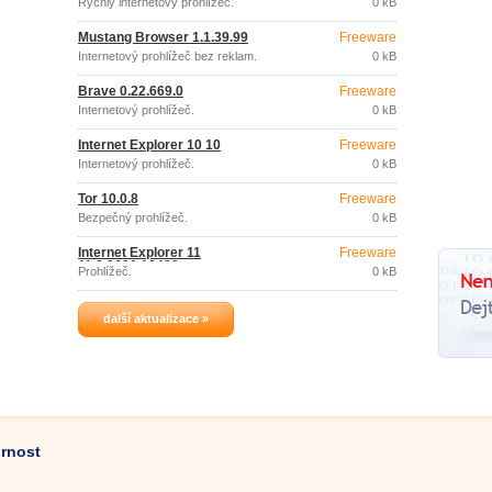
Rychlý internetový prohlížeč.
0 kB
Mustang Browser 1.1.39.99
Freeware
Internetový prohlížeč bez reklam.
0 kB
Brave 0.22.669.0
Freeware
Internetový prohlížeč.
0 kB
Internet Explorer 10 10
Freeware
Internetový prohlížeč.
0 kB
Tor 10.0.8
Freeware
Bezpečný prohlížeč.
0 kB
Internet Explorer 11
Freeware
11.0.9600.16428
Prohlížeč.
0 kB
další aktualizace »
ornost