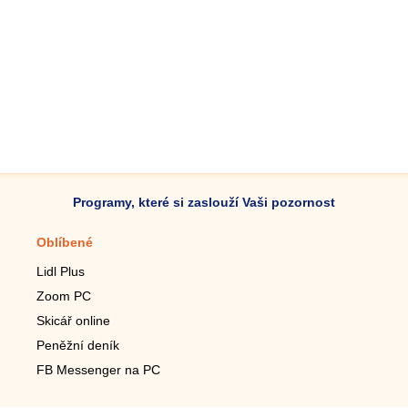
Programy, které si zaslouží Vaši pozornost
Oblíbené
Mobilní aplikace
Lidl Plus
Krokoměr do mobilu
Zoom PC
Lupa do mobilu
Skicář online
Dálkový TV ovladač
Peněžní deník
Živé tapety do mobilu
FB Messenger na PC
Mariáš do mobilu