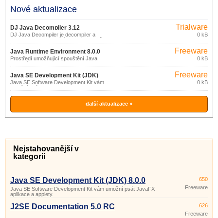
Nové aktualizace
Trialware
DJ Java Decompiler 3.12
DJ Java Decompiler je decompiler a
0 kB
disassembler komlexních Java appletů a
binárních souborů.
Freeware
Java Runtime Environment 8.0.0
Prostředí umožňující spouštění Java
0 kB
aplikací.
Freeware
Java SE Development Kit (JDK)
Java SE Software Development Kit vám
0 kB
8.0.0
umožní psát JavaFX aplikace a applety.
další aktualizace »
Nejstahovanější v
kategorii
Java SE Development Kit (JDK) 8.0.0
650
Freeware
Java SE Software Development Kit vám umožní psát JavaFX
aplikace a applety.
J2SE Documentation 5.0 RC
626
Freeware