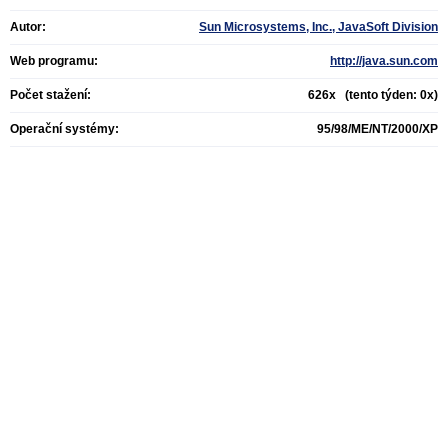
Autor:
Sun Microsystems, Inc., JavaSoft Division
Web programu:
http://java.sun.com
Počet stažení:
626x (tento týden: 0x)
Operační systémy:
95/98/ME/NT/2000/XP