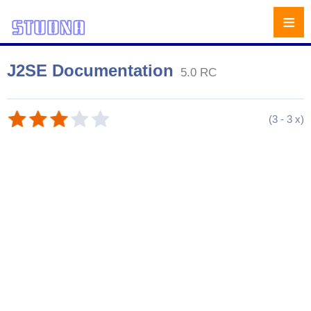
≡
J2SE Documentation
5.0 RC
(
3
-
3
x)