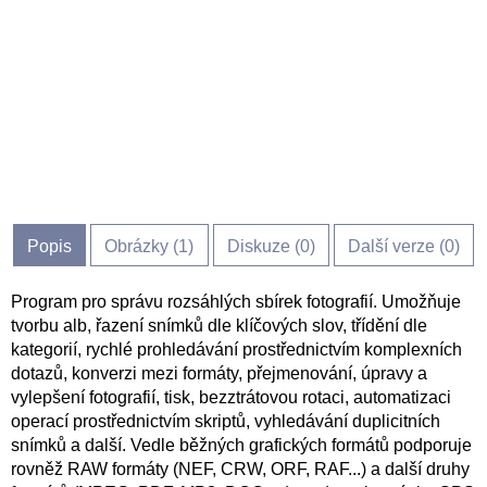
Popis
Obrázky (
1
)
Diskuze (
0
)
Další verze (0)
Program pro správu rozsáhlých sbírek fotografií. Umožňuje
tvorbu alb, řazení snímků dle klíčových slov, třídění dle
kategorií, rychlé prohledávání prostřednictvím komplexních
dotazů, konverzi mezi formáty, přejmenování, úpravy a
vylepšení fotografií, tisk, bezztrátovou rotaci, automatizaci
operací prostřednictvím skriptů, vyhledávání duplicitních
snímků a další. Vedle běžných grafických formátů podporuje
rovněž RAW formáty (NEF, CRW, ORF, RAF...) a další druhy