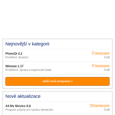
Nejnovější v kategorii
Freeware
PhotoQt 4.2
Prohlížeč obrázků
0 kB
Freeware
Winnow 1.37
Prohlížení, úprava a kopírování fotek
0 kB
další nové programy »
Nové aktualizace
Shareware
All My Movies 8.8
Program určený pro správu domácího
0 kB
archívu filmů na DVD nebo CD discích,