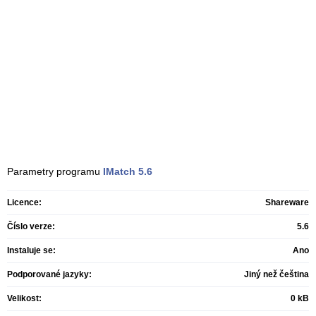
Parametry programu
IMatch
5.6
Licence:
Shareware
Číslo verze:
5.6
Instaluje se:
Ano
Podporované jazyky:
Jiný než čeština
Velikost:
0 kB