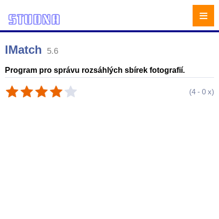
≡
IMatch
5.6
Program pro správu rozsáhlých sbírek fotografií.
(
4
-
0
x)