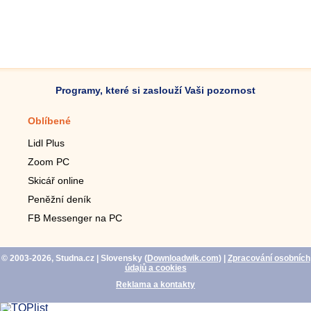
Programy, které si zaslouží Vaši pozornost
Oblíbené
Mobilní aplikace
Lidl Plus
Krokoměr do mobilu
Zoom PC
Lupa do mobilu
Skicář online
Dálkový TV ovladač
Peněžní deník
Živé tapety do mobilu
FB Messenger na PC
Mariáš do mobilu
© 2003-2026, Studna.cz
| Slovensky (
Downloadwik.com
)
|
Zpracování osobních
údajů a cookies
Reklama a kontakty