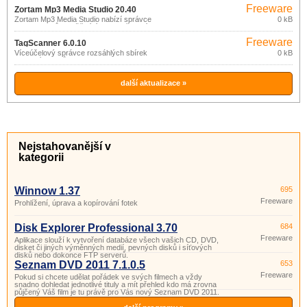
VHS páskách apod.
Freeware
Zortam Mp3 Media Studio 20.40
Zortam Mp3 Media Studio nabízí správce
0 kB
MP3 souborů umožňující jejich zařazení
do knihovny a vyhledávání, nástroj pro
Freeware
úpravu ID3v1 a ID3v2.
TagScanner 6.0.10
Víceúčelový správce rozsáhlých sbírek
0 kB
hudebních titulů.
další aktualizace »
Nejstahovanější v
kategorii
Winnow 1.37
695
Freeware
Prohlížení, úprava a kopírování fotek
Disk Explorer Professional 3.70
684
Freeware
Aplikace slouží k vytvoření databáze všech vašich CD, DVD,
disket či jiných výměnných medií, pevných disků i síťových
disků nebo dokonce FTP serverů.
Seznam DVD 2011 7.1.0.5
653
Freeware
Pokud si chcete udělat pořádek ve svých filmech a vždy
snadno dohledat jednotlivé tituly a mít přehled kdo má zrovna
půjčený Váš film je tu právě pro Vás nový Seznam DVD 2011.