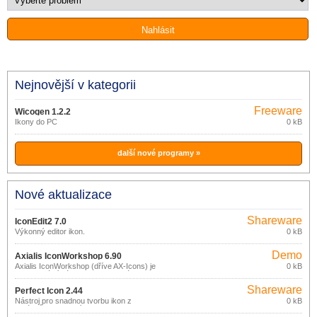
Nejnovější v kategorii
Freeware
Wicogen 1.2.2
Ikony do PC
0 kB
další nové programy »
Nové aktualizace
Shareware
IconEdit2 7.0
Výkonný editor ikon.
0 kB
Demo
Axialis IconWorkshop 6.90
Axialis IconWorkshop (dříve AX-Icons) je
0 kB
profesionální nástroj pro tvorbu, úpravu,
distribuci a správu ikon.
Shareware
Perfect Icon 2.44
Nástroj pro snadnou tvorbu ikon z
0 kB
obrázků a fotografií.