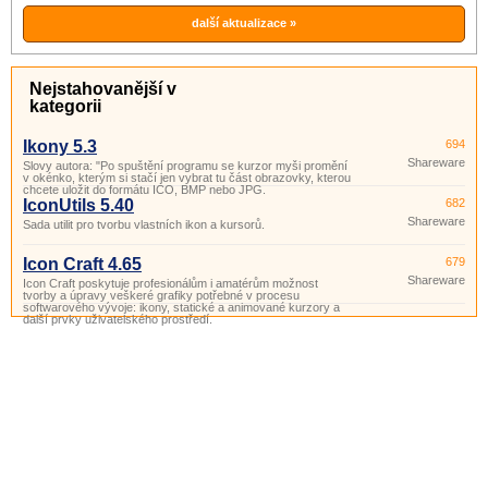
další aktualizace »
Nejstahovanější v
kategorii
Ikony 5.3
694
Shareware
Slovy autora: "Po spuštění programu se kurzor myši promění
v okénko, kterým si stačí jen vybrat tu část obrazovky, kterou
chcete uložit do formátu ICO, BMP nebo JPG.
IconUtils 5.40
682
Shareware
Sada utilit pro tvorbu vlastních ikon a kursorů.
Icon Craft 4.65
679
Shareware
Icon Craft poskytuje profesionálům i amatérům možnost
tvorby a úpravy veškeré grafiky potřebné v procesu
softwarového vývoje: ikony, statické a animované kurzory a
další prvky uživatelského prostředí.