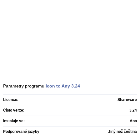
Parametry programu
Icon to Any
3.24
Licence:
Shareware
Číslo verze:
3.24
Instaluje se:
Ano
Podporované jazyky:
Jiný než čeština