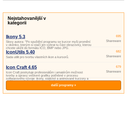
Nejstahovanější v
kategorii
Ikony 5.3
695
Shareware
Slovy autora: "Po spuštění programu se kurzor myši promění
v okénko, kterým si stačí jen vybrat tu část obrazovky, kterou
chcete uložit do formátu ICO, BMP nebo JPG.
IconUtils 5.40
682
Shareware
Sada utilit pro tvorbu vlastních ikon a kursorů.
Icon Craft 4.65
679
Shareware
Icon Craft poskytuje profesionálům i amatérům možnost
tvorby a úpravy veškeré grafiky potřebné v procesu
softwarového vývoje: ikony, statické a animované kurzory a
další prvky uživatelského prostředí.
další programy »