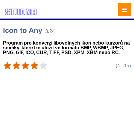
≡
Icon to Any
3.24
Program pro konverzi libovolných ikon nebo kurzorů na
snímky, které lze uložit ve formátu BMP, WBMP, JPEG,
PNG, GIF, ICO, CUR, TIFF, PSD, XPM, XBM nebo RC.
(
4
-
0
x)