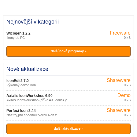
Nejnovější v kategorii
Freeware
Wicogen 1.2.2
Ikony do PC
0 kB
další nové programy »
Nové aktualizace
Shareware
IconEdit2 7.0
Výkonný editor ikon.
0 kB
Demo
Axialis IconWorkshop 6.90
Axialis IconWorkshop (dříve AX-Icons) je
0 kB
profesionální nástroj pro tvorbu, úpravu,
distribuci a správu ikon.
Shareware
Perfect Icon 2.44
Nástroj pro snadnou tvorbu ikon z
0 kB
obrázků a fotografií.
další aktualizace »