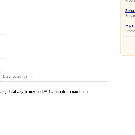
Progr
DVD a
dokum
soubor
Zorta
balíčk
Zortam
záloh 
správ
jejich
vyhled
mp3Ta
ID3v1 
Progra
tagů 
(MP3,
MPC, 
Další verze (0)
dnej databázy filmov na DVD a na informácie o ich