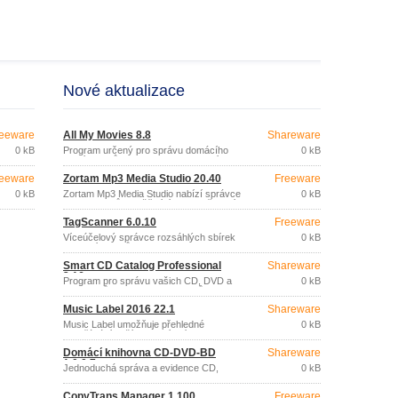
Nové aktualizace
eeware
All My Movies 8.8
Shareware
0 kB
Program určený pro správu domácího
0 kB
archívu filmů na DVD nebo CD discích,
VHS páskách apod.
eeware
Zortam Mp3 Media Studio 20.40
Freeware
0 kB
Zortam Mp3 Media Studio nabízí správce
0 kB
MP3 souborů umožňující jejich zařazení
do knihovny a vyhledávání, nástroj pro
TagScanner 6.0.10
Freeware
úpravu ID3v1 a ID3v2.
Víceúčelový správce rozsáhlých sbírek
0 kB
hudebních titulů.
Smart CD Catalog Professional
Shareware
3.16
Program pro správu vašich CD, DVD a
0 kB
USB disků, knihoven dokumentů, MP3
hudebních souborů, sbírek fotografií a
Music Label 2016 22.1
Shareware
videa, balíčků s distribucemi software,
záloh dat, apod.
Music Label umožňuje přehledné
0 kB
uspořádání vaší hudební sbírky (CD
disků, klasických vinylových desek,
Domácí knihovna CD-DVD-BD
Shareware
MP3, WMA, APE, MPC, OGG Vorbis
1.0.0.7
souborů apod.
Jednoduchá správa a evidence CD,
0 kB
DVD a Blu-ray.
CopyTrans Manager 1.100
Freeware