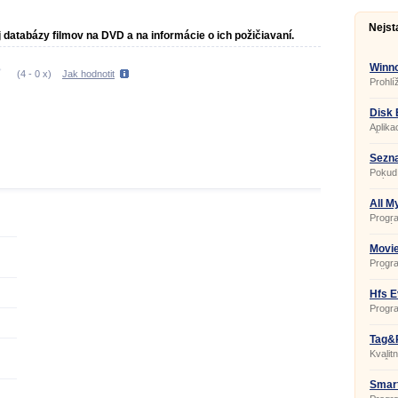
Nejst
databázy filmov na DVD a na informácie o ich požičiavaní.
Winn
(
4
-
0
x)
Jak hodnotit
Prohlí
Disk 
Aplika
všech 
jiných
disků 
Sezna
FTP s
Pokud 
svých 
dohleda
kdo má
All M
právě
Progr
2011.
domácí
nebo 
apod.
Movie
Progra
vaší s
DVD ne
Hfs E
Progra
evidenc
Tag&
Kvalit
titulů.
Smart
3.16