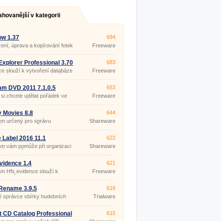
ahovanější v kategorii
ow 1.37
694
žení, úprava a kopírování fotek
Freeware
Explorer Professional 3.70
683
ce slouží k vytvoření databáze
Freeware
vašich CD, DVD, disket či
 výměnných medií, pevných
i síťových disků nebo dokonce
m DVD 2011 7.1.0.5
653
erverů.
si chcete udělat pořádek ve
Freeware
filmech a vždy snadno
t jednotlivé tituly a mít přehled
 zrovna půjčený Váš film je tu
y Movies 8.8
644
 pro Vás nový Seznam DVD
am určený pro správu
Shareware
ho archívu filmů na DVD
CD discích, VHS páskách
 Label 2016 11.1
622
m vám pomůže při organizaci
Shareware
bírky filmů na VHS kazetách,
bo Blu-ray discích.
vidence 1.4
621
m Hfs evidence slouží k
Freeware
i titulů.
Rename 3.9.5
616
ní správce sbírky hudebních
Trialware
 CD Catalog Professional
615