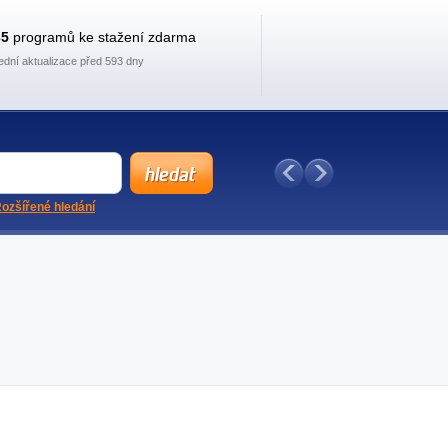
35
programů ke stažení zdarma
ední aktualizace před 593 dny
ozšířené hledání