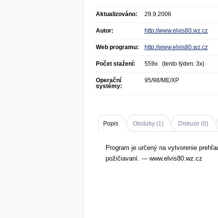
Aktualizováno:
29.9.2006
Autor:
http://www.elvis80.wz.cz
Web programu:
http://www.elvis80.wz.cz
Počet stažení:
559x (tento týden: 3x)
Operační
95/98/ME/XP
systémy:
Popis
Obrázky (
1
)
Diskuze (
0
)
Program je určený na vytvorenie prehľa
požičiavaní. --- www.elvis80.wz.cz