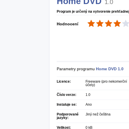
Home DVD
1.0
Program je určený na vytvorenie prehľadnej 
Hodnocení
Parametry programu
Home DVD
1.0
Licence:
Freeware (pro nekomerční
účely)
Číslo verze:
1.0
Instaluje se:
Ano
Podporované
Jiný než čeština
jazyky:
Velikost:
0 kB