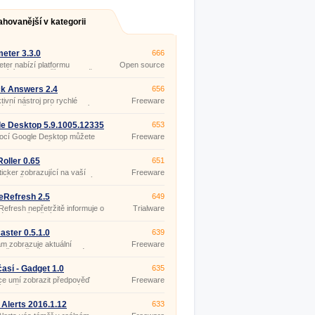
ahovanější v kategorii
eter 3.3.0
666
ter nabízí platformu
Open source
jící zobrazit přímo na ploše
(gpl)
 počítače aktuální informace
třebě systémových prostředků
ck Answers 2.4
656
alší údaje z vašich online
ktivní nástroj pro rychlé
Freeware
ch zdrojů (předpovědi počasí,
ání a přehledné zobrazení
právy elektronické pošty,
ací.
e Desktop 5.9.1005.12335
653
ocí Google Desktop můžete
Freeware
 vyhledávat různé informace
ových stránkách, v textu
 zpráv elektronické pošty
oller 0.65
651
, Outlook 2000+, Outlook
icker zobrazující na vaší
Freeware
s 5+, Netscape Mail 7.
ní ploše novinky z vybraných
ačních zdrojů (RSS, Atom).
eRefresh 2.5
649
Refresh nepřetržitě informuje o
Trialware
kách uveřejněných na
ných webových stránkách,
třeby jejich opakovaných
aster 0.5.1.0
639
v.
m zobrazuje aktuální
Freeware
věď počasí pro libovolné
na světě z oznamovací oblasti
ho panelu Windows.
časí - Gadget 1.0
635
ce umí zobrazit předpověď
Freeware
 na tři dny (v nastavení si
te, který den chcete zobrazit)
ce než 300 měst ČR.
 Alerts 2016.1.12
633