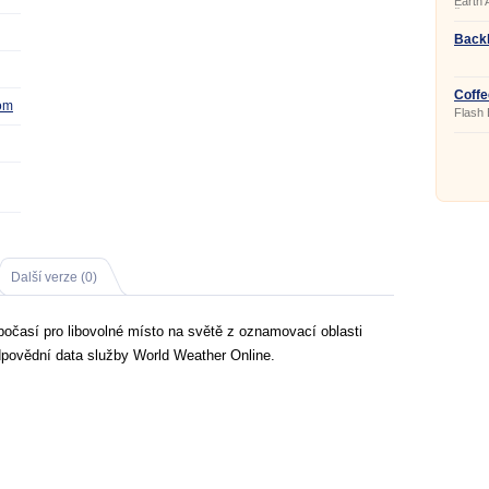
Earth 
čase i
vlnách
huriká
Backl
sesuve
přírod
katast
Coffe
com
Flash
tvorbu
Další verze (0)
očasí pro libovolné místo na světě z oznamovací oblasti
povědní data služby World Weather Online.