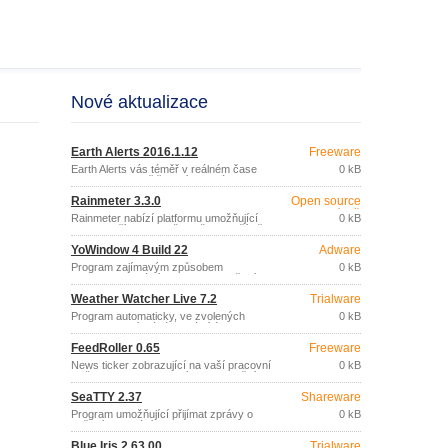
Nové aktualizace
Earth Alerts 2016.1.12
Freeware
Earth Alerts vás téměř v reálném čase
0 kB
informuje o zemětřeseních, vlnách
tsunami, erupcích sopek, hurikánech,
Rainmeter 3.3.0
Open source
záplavách, požárech, sesuvech půdy,
(gpl)
tornádech a dalších přírodních
Rainmeter nabízí platformu umožňující
0 kB
událostech nebo katastrofách kdekoliv
zobrazit přímo na ploše vašeho počítače
na světě.
aktuální informace o spotřebě
YoWindow 4 Build 22
Adware
systémových prostředků nebo další
údaje z vašich online datových zdrojů
Program zajímavým způsobem
0 kB
(předpovědi počasí, RSS, zprávy
zobrazuje aktuální informace o počasí ve
elektronické pošty, apod.
vybrané lokalitě téměř kdekoliv na celém
Weather Watcher Live 7.2
Trialware
světě (21000 lokalit).
Program automaticky, ve zvolených
0 kB
intervalech, získává aktuální údaje o
počasí, předpovědích počasí na různou
FeedRoller 0.65
Freeware
dobu, výstrahy a povětrnostní mapy z
více než 77000 měst na celém světě.
News ticker zobrazující na vaší pracovní
0 kB
ploše novinky z vybraných informačních
zdrojů (RSS, Atom).
SeaTTY 2.37
Shareware
Program umožňující přijímat zprávy o
0 kB
počasí, varování pro navigaci a
meteorologické mapy vysílané v
Blue Iris 2.63.00
Trialware
pásmech dlouhých a krátkých vln v