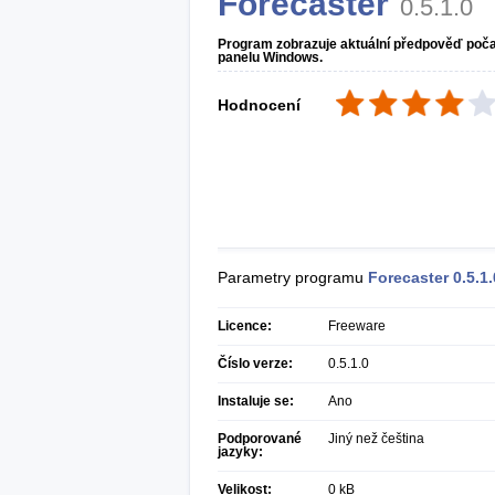
Forecaster
0.5.1.0
Program zobrazuje aktuální předpověď počas
panelu Windows.
Hodnocení
Parametry programu
Forecaster
0.5.1.
Licence:
Freeware
Číslo verze:
0.5.1.0
Instaluje se:
Ano
Podporované
Jiný než čeština
jazyky:
Velikost:
0 kB