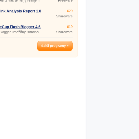
Alerts vás téměř v reálném
Freeware
nformuje o zemětřeseních,
 tsunami, erupcích sopek,
nech, záplavách, požárech,
ink Analysis Report 1.0
629
ch půdy, tornádech a dalších
Shareware
ních událostech nebo
rofách kdekoliv na světě.
eCup Flash Blogger 4.6
619
 Blogger umožňuje snadnou
Shareware
, úpravu a publikování tzv.
další programy »