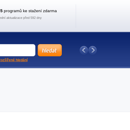
35
programů ke stažení zdarma
ední aktualizace před 592 dny
ozšířené hledání