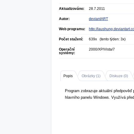
Aktualizováno:
28.7.2011
Autor:
deviantART
Web programu:
http://laushung.deviantart.
Počet stažení:
639x (tento týden: 3x)
Operační
2000/XP/Vista/7
systémy:
Popis
Obrázky (
1
)
Diskuze (
0
)
Program zobrazuje aktuální předpověď p
hlavního panelu Windows. Využívá před