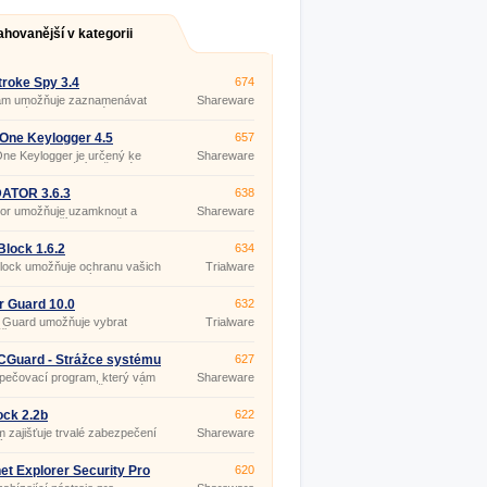
ahovanější v kategorii
roke Spy 3.4
674
am umožňuje zaznamenávat
Shareware
y klávesy stisknuté
elem.
n One Keylogger 4.5
657
 One Keylogger je určený ke
Shareware
ému monitorování veškeré
y uživatelů na počítači, kde je
alován.
ATOR 3.6.3
638
tor umožňuje uzamknout a
Shareware
odemknout přístup k vašemu
omocí USB flash disku.
lock 1.6.2
634
lock umožňuje ochranu vašich
Trialware
ed neautorizovaným
váním na externí diskové
ky připojené prostřednictvím
r Guard 10.0
632
rtu (flash disky, CD/DVD,
 Guard umožňuje vybrat
Trialware
ře a soubory, které budou
, zamezit přístupu
rizovaných uživatelů k
CGuard - Strážce systému
627
či, omezit přístup k různým
pečovací program, který vám
Shareware
movým prostředkům a
 rychle a jednoduše ochránit
ením počítače.
č.
ck 2.2b
622
 zajišťuje trvalé zabezpečení
Shareware
ých PC.
net Explorer Security Pro
620
1