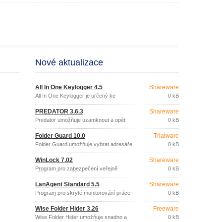
Nové aktualizace
All In One Keylogger 4.5
Shareware
All In One Keylogger je určený ke
0 kB
skrytému monitorování veškeré aktivity
uživatelů na počítači, kde je
PREDATOR 3.6.3
Shareware
nainstalován.
Predator umožňuje uzamknout a opět
0 kB
odemknout přístup k vašemu PC s
pomocí USB flash disku.
Folder Guard 10.0
Trialware
Folder Guard umožňuje vybrat adresáře
0 kB
a soubory, které budou skryty, zamezit
přístupu neautorizovaných uživatelů k
WinLock 7.02
Shareware
počítači, omezit přístup k různým
systémovým prostředkům a nastavením
Program pro zabezpečení veřejně
0 kB
počítače.
přístupného počítače.
LanAgent Standard 5.5
Shareware
Program pro skryté monitorování práce
0 kB
uživatelů na PC.
Wise Folder Hider 3.26
Freeware
Wise Folder Hider umožňuje snadno a
0 kB