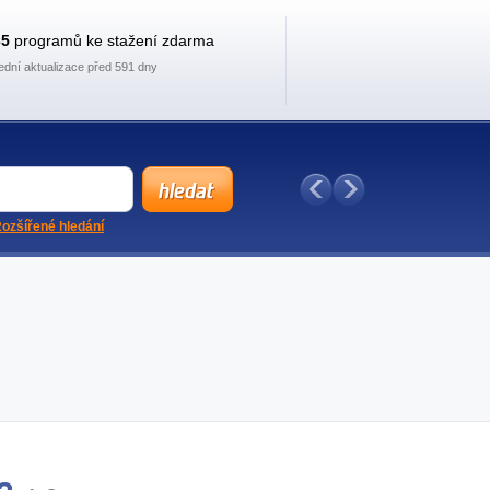
35
programů ke stažení zdarma
ední aktualizace před 591 dny
ozšířené hledání