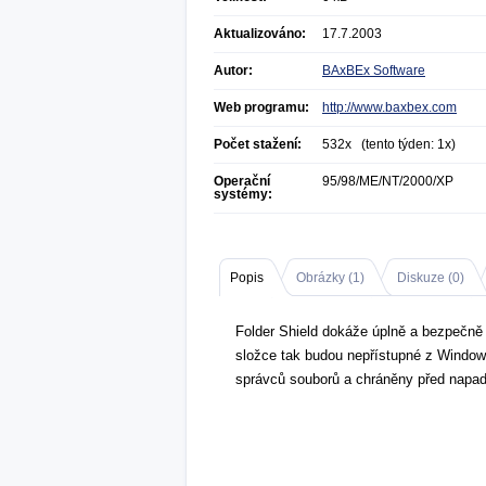
Aktualizováno:
17.7.2003
Autor:
BAxBEx Software
Web programu:
http://www.baxbex.com
Počet stažení:
532x (tento týden: 1x)
Operační
95/98/ME/NT/2000/XP
systémy:
Popis
Obrázky (
1
)
Diskuze (
0
)
Folder Shield dokáže úplně a bezpečně 
složce tak budou nepřístupné z Windows
správců souborů a chráněny před napad