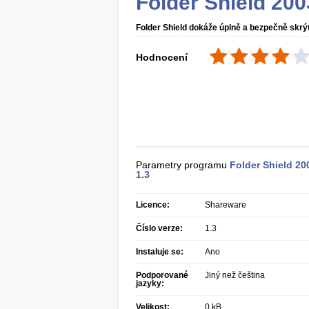
Folder Shield 200
Folder Shield dokáže úplně a bezpečně skrýt
Hodnocení
Parametry programu
Folder Shield 20
1.3
Licence:
Shareware
Číslo verze:
1.3
Instaluje se:
Ano
Podporované
Jiný než čeština
jazyky:
Velikost:
0 kB