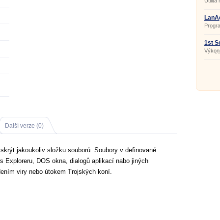
Utilita
snadn
intern
Explor
LanAg
nástro
Progra
složky
práce 
chybov
1st S
8.1.1
Výkonn
umožňu
důlež
Další verze (0)
skrýt jakoukoliv složku souborů. Soubory v definované
 Exploreru, DOS okna, dialogů aplikací nabo jiných
ením viry nebo útokem Trojských koní.