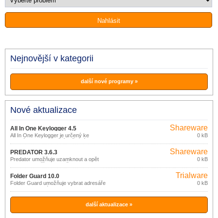
Nejnovější v kategorii
další nové programy »
Nové aktualizace
Shareware
All In One Keylogger 4.5
All In One Keylogger je určený ke
0 kB
skrytému monitorování veškeré aktivity
uživatelů na počítači, kde je
Shareware
nainstalován.
PREDATOR 3.6.3
Predator umožňuje uzamknout a opět
0 kB
odemknout přístup k vašemu PC s
pomocí USB flash disku.
Trialware
Folder Guard 10.0
Folder Guard umožňuje vybrat adresáře
0 kB
a soubory, které budou skryty, zamezit
přístupu neautorizovaných uživatelů k
počítači, omezit přístup k různým
systémovým prostředkům a nastavením
další aktualizace »
počítače.