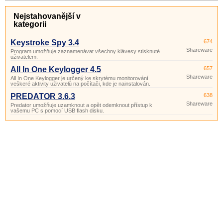
Nejstahovanější v
kategorii
Keystroke Spy 3.4
674
Shareware
Program umožňuje zaznamenávat všechny klávesy stisknuté
uživatelem.
All In One Keylogger 4.5
657
Shareware
All In One Keylogger je určený ke skrytému monitorování
veškeré aktivity uživatelů na počítači, kde je nainstalován.
PREDATOR 3.6.3
638
Shareware
Predator umožňuje uzamknout a opět odemknout přístup k
vašemu PC s pomocí USB flash disku.