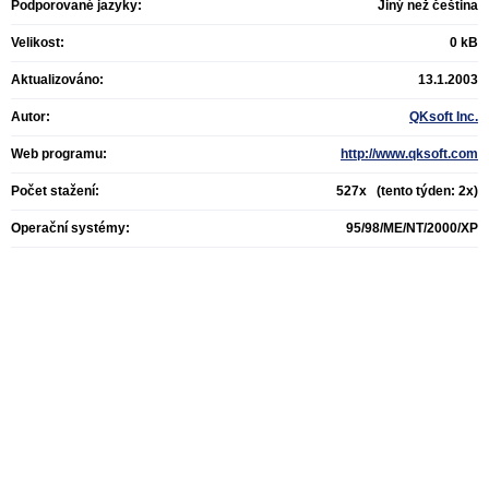
Podporované jazyky:
Jiný než čeština
Velikost:
0 kB
Aktualizováno:
13.1.2003
Autor:
QKsoft Inc.
Web programu:
http://www.qksoft.com
Počet stažení:
527x (tento týden: 2x)
Operační systémy:
95/98/ME/NT/2000/XP