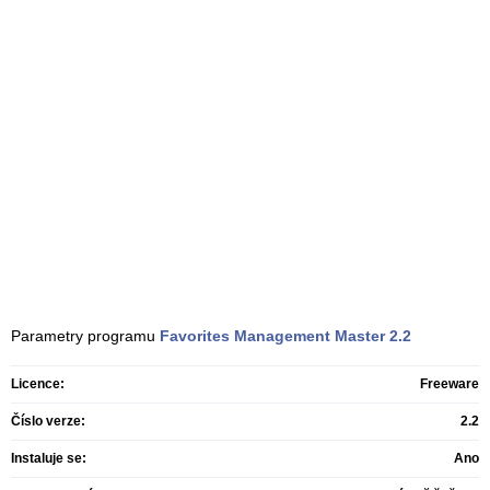
Parametry programu
Favorites Management Master
2.2
Licence:
Freeware
Číslo verze:
2.2
Instaluje se:
Ano