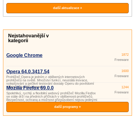
další aktualizace »
Nejstahovanější v
kategorii
Google Chrome
1872
Freeware
Opera 64.0.3417.54
1600
Freeware
Prohlížeč Opera je jedním z oblíbených internetových
prohlížečů na světě. Množství funkcí, neustálá inovace,
vylepšování a pečlivé testování dostaly Operu do povědomí
milionů uživatelů internetu.
Mozilla Firefox 69.0.0
1244
Freeware
Spolehlivý, rychlý a flexibilní webový prohlížeč Mozilla Firefox
se stále drží na předních příčkách v oblíbenosti prohlížečů.
Bezpečnost, ochrana a možnost přizpůsobení nejsou jedinými
vlastnostmi, pro které tam stále zůstává.
další programy »