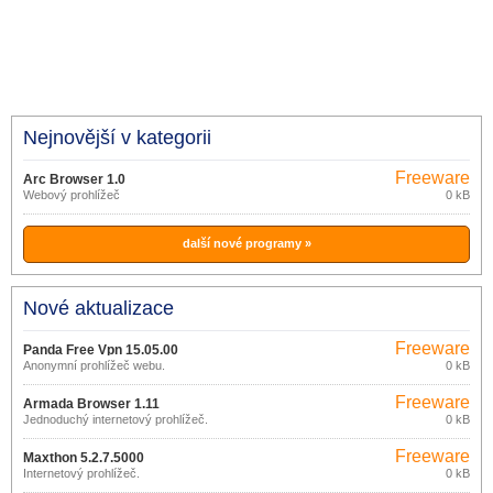
Nejnovější v kategorii
Freeware
Arc Browser 1.0
Webový prohlížeč
0 kB
další nové programy »
Nové aktualizace
Freeware
Panda Free Vpn 15.05.00
Anonymní prohlížeč webu.
0 kB
Freeware
Armada Browser 1.11
Jednoduchý internetový prohlížeč.
0 kB
Freeware
Maxthon 5.2.7.5000
Internetový prohlížeč.
0 kB