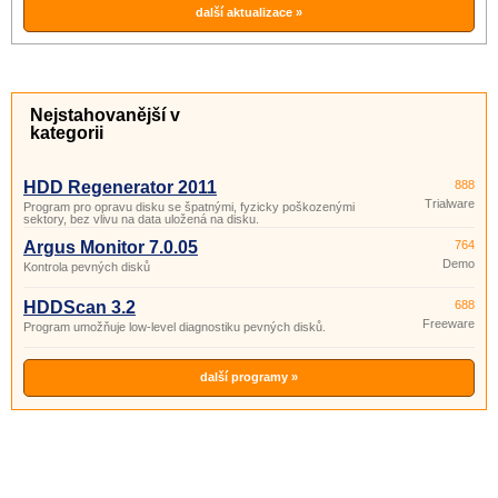
další aktualizace »
Nejstahovanější v
kategorii
HDD Regenerator 2011
888
Trialware
Program pro opravu disku se špatnými, fyzicky poškozenými
sektory, bez vlivu na data uložená na disku.
Argus Monitor 7.0.05
764
Demo
Kontrola pevných disků
HDDScan 3.2
688
Freeware
Program umožňuje low-level diagnostiku pevných disků.
další programy »