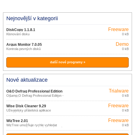
Nejnovější v kategorii
Freeware
DiskCopy 1.1.8.1
Klonování disku
0 kB
Demo
Argus Monitor 7.0.05
Kontrola pevných disků
0 kB
další nové programy »
Nové aktualizace
Trialware
O&O Defrag Professional Edition
O&amp;O Defrag Professional Edition -
0 kB
23.0.3080
Nástroj pro defragmentaci desktopů pro
Windows! O&amp;O Defrag Professional
Freeware
Edition pro pracovní stanice s Windows,
Wise Disk Cleaner 9.29
vám umožní dosažení a udržení
Uživatelsky přátelská aplikace
0 kB
nejvyššího stupně výkonu vašeho
umožňující na disku vyhledat a odstranit
systému.
různé dočasné a nepotřebné soubory
Freeware
zabírající místo a zpomalující chod
WizTree 2.01
vašeho počítače.
WizTree umožňuje rychle vyhledat
0 kB
soubory a složky zabírající nejvíce místa
na disku.