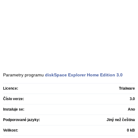
Parametry programu
diskSpace Explorer Home Edition
3.0
Licence:
Trialware
Číslo verze:
3.0
Instaluje se:
Ano
Podporované jazyky:
Jiný než čeština
Velikost:
0 kB