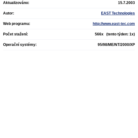
Aktualizováno:
15.7.2003
Autor:
EAST Technologies
Web programu:
http://www.east-tec.com
Počet stažení:
566x (tento týden: 1x)
Operační systémy:
95/98/ME/NT/2000/XP