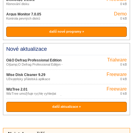
Klonování disku
0 kB
Demo
Argus Monitor 7.0.05
Kontrola pevných disků
0 kB
další nové programy »
Nové aktualizace
Trialware
O&O Defrag Professional Edition
O&amp;O Defrag Professional Edition -
0 kB
23.0.3080
Nástroj pro defragmentaci desktopů pro
Windows! O&amp;O Defrag Professional
Freeware
Edition pro pracovní stanice s Windows,
Wise Disk Cleaner 9.29
vám umožní dosažení a udržení
Uživatelsky přátelská aplikace
0 kB
nejvyššího stupně výkonu vašeho
umožňující na disku vyhledat a odstranit
systému.
různé dočasné a nepotřebné soubory
Freeware
zabírající místo a zpomalující chod
WizTree 2.01
vašeho počítače.
WizTree umožňuje rychle vyhledat
0 kB
soubory a složky zabírající nejvíce místa
na disku.
další aktualizace »