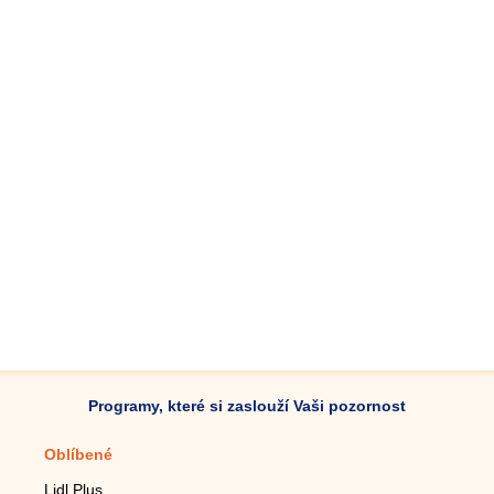
Programy, které si zaslouží Vaši pozornost
Oblíbené
Mobilní aplikace
Lidl Plus
Krokoměr do mobilu