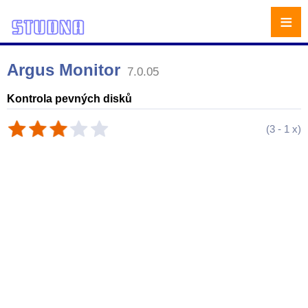
≡
Argus Monitor
7.0.05
Kontrola pevných disků
(
3
-
1
x)