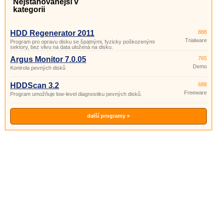
Nejstahovanější v
kategorii
HDD Regenerator 2011
888
Trialware
Program pro opravu disku se špatnými, fyzicky poškozenými
sektory, bez vlivu na data uložená na disku.
Argus Monitor 7.0.05
765
Demo
Kontrola pevných disků
HDDScan 3.2
688
Freeware
Program umožňuje low-level diagnostiku pevných disků.
další programy »