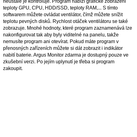
neustále je kontroluje. Program nabízí grafické zobrazení
teploty GPU, CPU, HDD/SSD, teploty RAM,... S tímto
softwarem můžete ovládat ventilátor, čímž můžete snížit
teplotu pevných disků. Rychlost otáček ventilátoru se také
zobrazuje. Mnohé hodnoty, které program zaznamenává lze
nakonfigurovat tak aby byly viditelné na panelu, takže
nemusíte program ani otevírat. Pokud máte program v
přenosných zařízeních můžete si dát zobrazit i indikátor
nabití baterie. Argus Monitor zdarma je dostupný pouze ve
zkušební verzi. Po jejím uplynutí je třeba si program
zakoupit.