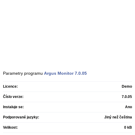
Parametry programu
Argus Monitor
7.0.05
Licence:
Demo
Číslo verze:
7.0.05
Instaluje se:
Ano
Podporované jazyky:
Jiný než čeština
Velikost:
0 kB