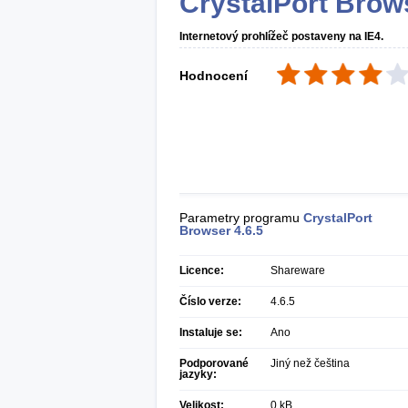
CrystalPort Brow
Internetový prohlížeč postaveny na IE4.
Hodnocení
Parametry programu
CrystalPort
Browser
4.6.5
Licence:
Shareware
Číslo verze:
4.6.5
Instaluje se:
Ano
Podporované
Jiný než čeština
jazyky:
Velikost:
0 kB