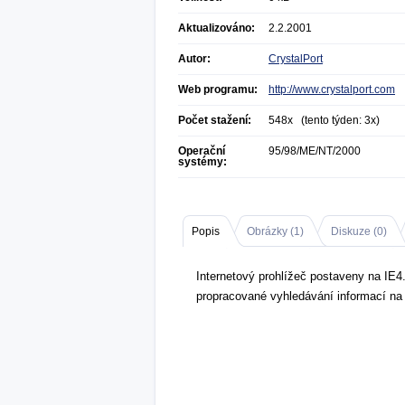
Aktualizováno:
2.2.2001
Autor:
CrystalPort
Web programu:
http://www.crystalport.com
Počet stažení:
548x (tento týden: 3x)
Operační
95/98/ME/NT/2000
systémy:
Popis
Obrázky (
1
)
Diskuze (
0
)
Internetový prohlížeč postaveny na IE4
propracované vyhledávání informací na 