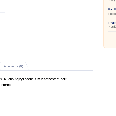
Anony
Maxth
Intern
Inter
11.0.
Prohlí
Další verze (0)
.x. K jeho nejvýznačnějším vlastnostem patří
Internetu.