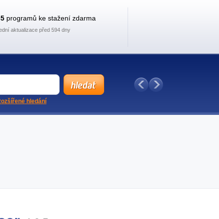
35
programů ke stažení zdarma
ední aktualizace před 594 dny
ozšířené hledání