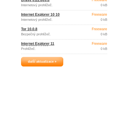
Brave 0.22.669.0
Freeware
Internetový prohlížeč.
0 kB
Internet Explorer 10 10
Freeware
Internetový prohlížeč.
0 kB
Tor 10.0.8
Freeware
Bezpečný prohlížeč.
0 kB
Internet Explorer 11
Freeware
11.0.9600.16428
Prohlížeč.
0 kB
další aktualizace »