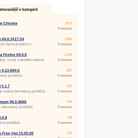
ahovanější v kategorii
le Chrome
1872
Freeware
 64.0.3417.54
1600
žeč Opera je jedním z
Freeware
ných internetových prohlížečů
tě. Množství funkcí, neustálá
e, vylepšování a pečlivé
la Firefox 69.0.0
1244
ání dostaly Operu do
livý, rychlý a flexibilní webový
Freeware
mí milionů uživatelů internetu.
žeč Mozilla Firefox se stále
a předních příčkách v
nosti prohlížečů. Bezpečnost,
 0.22.669.0
887
a a možnost přizpůsobení
etový prohlížeč.
Freeware
 jedinými vlastnostmi, pro
tam stále zůstává.
 5.1.7
812
 je známý internetový prohlížeč
Freeware
ple, který si nyní můžete
ut také do počítačů s
čním systémem Windows.
mium 96.0.4666
756
 internetový prohlížeč.
Freeware
0.0.8
738
ný prohlížeč.
Freeware
 Free Vpn 15.05.00
736