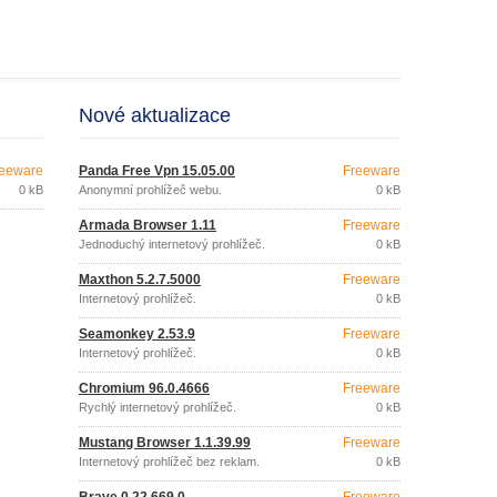
Nové aktualizace
eeware
Panda Free Vpn 15.05.00
Freeware
0 kB
Anonymní prohlížeč webu.
0 kB
Armada Browser 1.11
Freeware
Jednoduchý internetový prohlížeč.
0 kB
Maxthon 5.2.7.5000
Freeware
Internetový prohlížeč.
0 kB
Seamonkey 2.53.9
Freeware
Internetový prohlížeč.
0 kB
Chromium 96.0.4666
Freeware
Rychlý internetový prohlížeč.
0 kB
Mustang Browser 1.1.39.99
Freeware
Internetový prohlížeč bez reklam.
0 kB