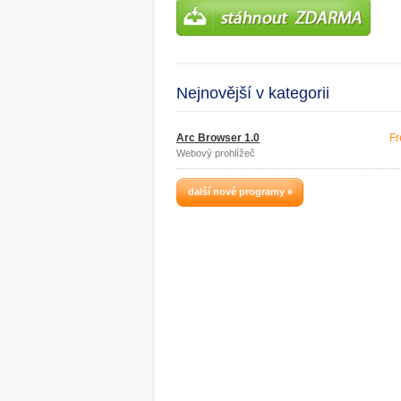
Nejnovější v kategorii
Arc Browser 1.0
Fr
Webový prohlížeč
další nové programy »