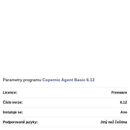
Parametry programu
Copernic Agent Basic
6.12
Licence:
Freeware
Číslo verze:
6.12
Instaluje se:
Ano
Podporované jazyky:
Jiný než čeština