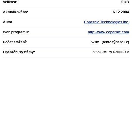
Velikost:
0 kB
Aktualizováno:
6.12.2004
Autor:
Copernic Technologies Inc.
Web programu:
http://www.copernic.com
Počet stažení:
578x (tento týden: 1x)
Operační systémy:
95/98/ME/NT/2000/XP