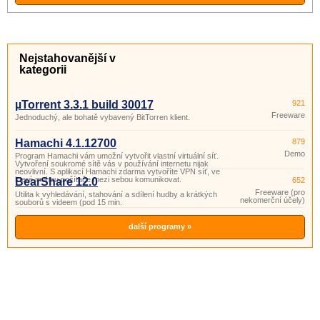
Nejstahovanější v
kategorii
µTorrent 3.3.1 build 30017
921
Freeware
Jednoduchý, ale bohatě vybavený BitTorren klient.
Hamachi 4.1.12700
879
Demo
Program Hamachi vám umožní vytvořit vlastní virtuální síť.
Vytvoření soukromé sítě vás v používání internetu nijak
neovlivní. S aplikací Hamachi zdarma vytvoříte VPN síť, ve
které mohou počítače mezi sebou komunikovat.
BearShare 12.0
652
Freeware (pro
Utilita k vyhledávání, stahování a sdílení hudby a krátkých
nekomerční účely)
souborů s videem (pod 15 min.
další programy »