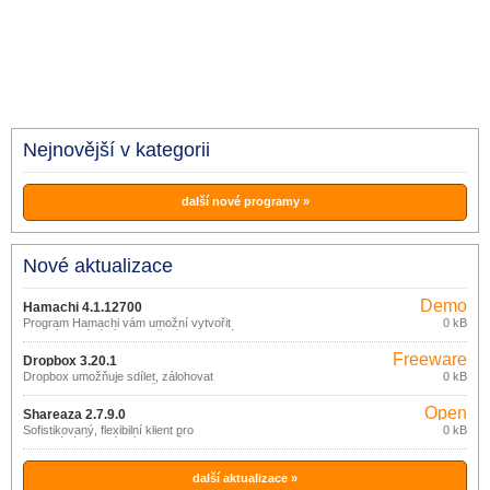
Nejnovější v kategorii
další nové programy »
Nové aktualizace
Demo
Hamachi 4.1.12700
Program Hamachi vám umožní vytvořit
0 kB
vlastní virtuální síť. Vytvoření soukromé
sítě vás v používání internetu nijak
Freeware
neovlivní. S aplikací Hamachi zdarma
Dropbox 3.20.1
vytvoříte VPN síť, ve které mohou
Dropbox umožňuje sdílet, zálohovat
0 kB
počítače mezi sebou komunikovat.
nebo synchronizovat vaše soubory
prostřednictvím online služby (zdarma
Open
do 2GB dat).
Shareaza 2.7.9.0
source
Sofistikovaný, flexibilní klient pro
0 kB
vyhledávání a sdílení souborů v P2P
(gpl)
sítích eDonkey2000, Gnutella, BitTorrent
a Gnutella2 (G2).
další aktualizace »