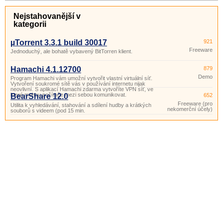
Nejstahovanější v
kategorii
µTorrent 3.3.1 build 30017
921
Freeware
Jednoduchý, ale bohatě vybavený BitTorren klient.
Hamachi 4.1.12700
879
Demo
Program Hamachi vám umožní vytvořit vlastní virtuální síť.
Vytvoření soukromé sítě vás v používání internetu nijak
neovlivní. S aplikací Hamachi zdarma vytvoříte VPN síť, ve
které mohou počítače mezi sebou komunikovat.
BearShare 12.0
652
Freeware (pro
Utilita k vyhledávání, stahování a sdílení hudby a krátkých
nekomerční účely)
souborů s videem (pod 15 min.