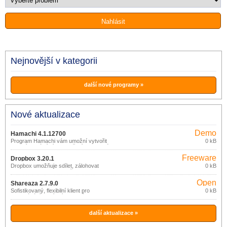
Nejnovější v kategorii
další nové programy »
Nové aktualizace
Demo
Hamachi 4.1.12700
Program Hamachi vám umožní vytvořit
0 kB
vlastní virtuální síť. Vytvoření soukromé
sítě vás v používání internetu nijak
Freeware
neovlivní. S aplikací Hamachi zdarma
Dropbox 3.20.1
vytvoříte VPN síť, ve které mohou
Dropbox umožňuje sdílet, zálohovat
0 kB
počítače mezi sebou komunikovat.
nebo synchronizovat vaše soubory
prostřednictvím online služby (zdarma
Open
do 2GB dat).
Shareaza 2.7.9.0
source
Sofistikovaný, flexibilní klient pro
0 kB
vyhledávání a sdílení souborů v P2P
(gpl)
sítích eDonkey2000, Gnutella, BitTorrent
a Gnutella2 (G2).
další aktualizace »